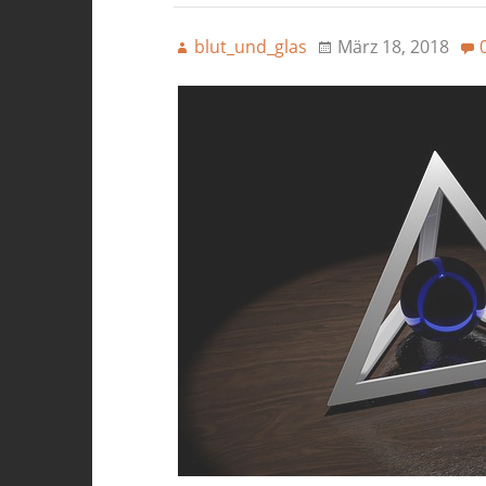
blut_und_glas
März 18, 2018