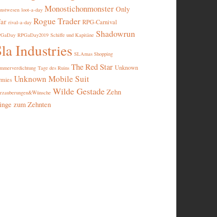
Monostichonmonster
Only
nstwesen
loot-a-day
Rogue Trader
ar
RPG-Carnival
rival-a-day
Shadowrun
PGaDay
RPGaDay2019
Schiffe und Kapitäne
la Industries
SLAmas Shopping
The Red Star
Unknown
mmerverdichtung
Tage des Ruins
Unknown Mobile Suit
rmies
Wilde Gestade
Zehn
rzauberungen&Wünsche
inge zum Zehnten