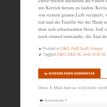
Diese ballten daraufhin die Fäuste
um Kerrick herum zu laufen. Kerric
von seinem grauen Leib versperrt, 
trat und die Familie bei der Hand n
dem sich erbarmenden Stein, ließ s
noch einmal umwandte, die Saat der
Posted in
D&D
,
Fluff Stuff
,
Freeya
Tagged
D&D
,
D&D 5E
,
dnd
,
DnD 5E
SCHREIBE EINEN KOMMENTAR
Deine E-Mail-Adresse wird nicht veröffe
*
Kommentar