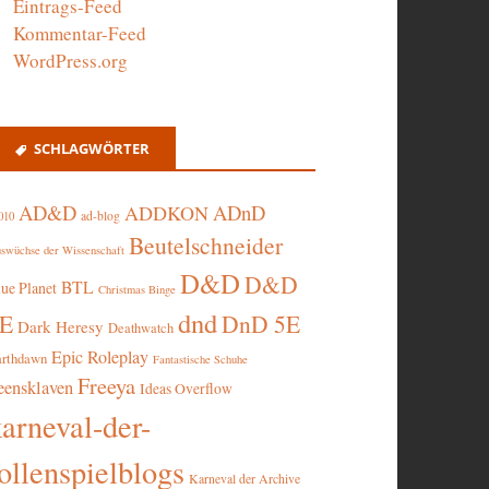
Eintrags-Feed
Kommentar-Feed
WordPress.org
SCHLAGWÖRTER
AD&D
ADnD
ADDKON
ad-blog
010
Beutelschneider
swüchse der Wissenschaft
D&D
D&D
BTL
lue Planet
Christmas Binge
dnd
5E
DnD 5E
Dark Heresy
Deathwatch
Epic Roleplay
arthdawn
Fantastische Schuhe
Freeya
eensklaven
Ideas Overflow
karneval-der-
ollenspielblogs
Karneval der Archive