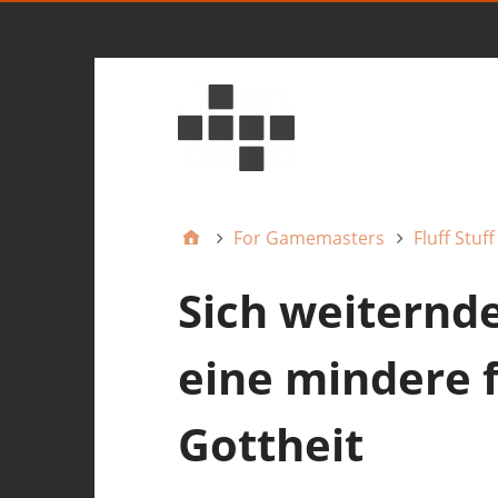
For Gamemasters
Fluff Stuff
Sich weiternde
eine mindere f
Gottheit