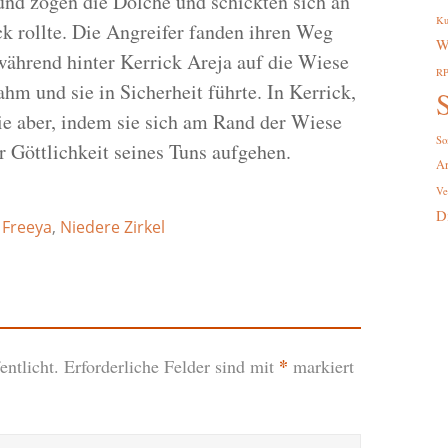
 und zogen die Dolche und schickten sich an
Ku
k rollte. Die Angreifer fanden ihren Weg
W
während hinter Kerrick Areja auf die Wiese
R
ahm und sie in Sicherheit führte. In Kerrick,
S
ie aber, indem sie sich am Rand der Wiese
So
 Göttlichkeit seines Tuns aufgehen.
A
Ve
D
,
Freeya
,
Niedere Zirkel
*
ntlicht.
Erforderliche Felder sind mit
markiert