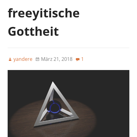
freeyitische
Gottheit
yandere
März 21, 2018
1