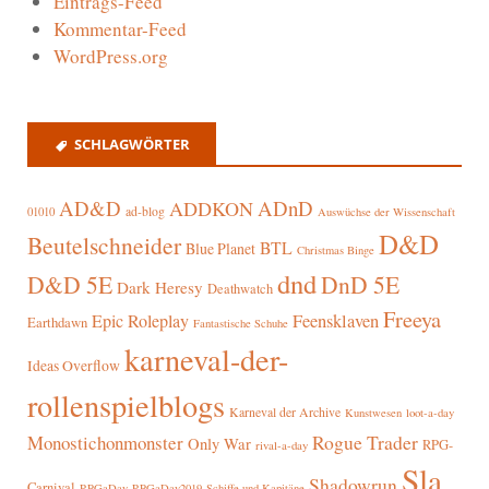
Eintrags-Feed
Kommentar-Feed
WordPress.org
SCHLAGWÖRTER
AD&D
ADnD
ADDKON
ad-blog
01010
Auswüchse der Wissenschaft
D&D
Beutelschneider
BTL
Blue Planet
Christmas Binge
dnd
D&D 5E
DnD 5E
Dark Heresy
Deathwatch
Freeya
Epic Roleplay
Feensklaven
Earthdawn
Fantastische Schuhe
karneval-der-
Ideas Overflow
rollenspielblogs
Karneval der Archive
Kunstwesen
loot-a-day
Rogue Trader
Monostichonmonster
Only War
RPG-
rival-a-day
Sla
Shadowrun
Carnival
RPGaDay
RPGaDay2019
Schiffe und Kapitäne