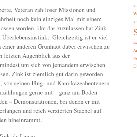
Ku
rte, Veteran zahlloser Missionen und
W
Wahrheit noch kein einziges Mal mit einem
R
hossen worden. Um das zuzulassen hat Zink
S
Überlebensinstinkt. Gleichzeitig ist er viel
So
n einer anderen Grünhaut dabei erwischen zu
A
m letzten Augenblick aus der
Ve
zumindest um sich von jemandem erwischen
D
en. Zink ist ziemlich gut darin geworden
bt, von seinen Flug- und Kamikazeabenteuern
 Erzählungen gerne mit – ganz am Boden
den – Demonstrationen, bei denen er mit
rlangen und reich verzierten Stachel auf
eden hineinrammt.
Zink als Lanze.