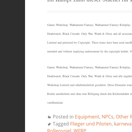
Games Workshop, Warhammer Fantasy, Warhammer Fantasy Roleplay, W
Deathwatch, Black Crusade, Only War, Wrath & Glory and all associate
Limited and protected by Copyright.
These items have been used unoffic
intended and without implying endorsement by the copyright holder. Othe
Games Workshop, Warhammer Fantasy, Warhammer Fantasy Roleplay, W
Deathwatch, Black Crusade, Only War, Wrath & Glory und alle zugeh
Workshop Limited und urheberrechtlich geschützt.
Diese Elemente wurden
Rechte anzufechten und ohne eine Billigung durch den Rechteinhaber z
veröffentlicht.
Posted in
Equipment
,
NPCs
,
Other 
Tagged
Flieger und Piloten
,
karneval
Rollenspiel
,
WFRP