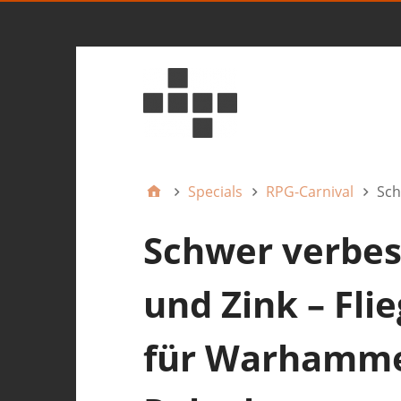
Specials
RPG-Carnival
Sch
Schwer verbess
und Zink – Fli
für Warhamme