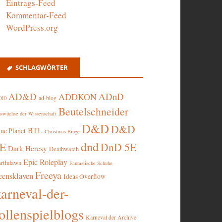
Eintrags-Feed
Kommentar-Feed
WordPress.org
SCHLAGWÖRTER
AD&D
ADnD
ADDKON
ad-blog
010
Beutelschneider
swüchse der Wissenschaft
D&D
D&D
BTL
lue Planet
Christmas Binge
dnd
5E
DnD 5E
Dark Heresy
Deathwatch
Epic Roleplay
arthdawn
Fantastische Schuhe
Freeya
eensklaven
Ideas Overflow
karneval-der-
ollenspielblogs
Karneval der Archive