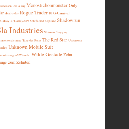
Monostichonmonster
Only
nstwesen
loot-a-day
Rogue Trader
ar
RPG-Carnival
rival-a-day
Shadowrun
PGaDay
RPGaDay2019
Schiffe und Kapitäne
la Industries
SLAmas Shopping
The Red Star
Unknown
mmerverdichtung
Tage des Ruins
Unknown Mobile Suit
rmies
Wilde Gestade
Zehn
rzauberungen&Wünsche
inge zum Zehnten