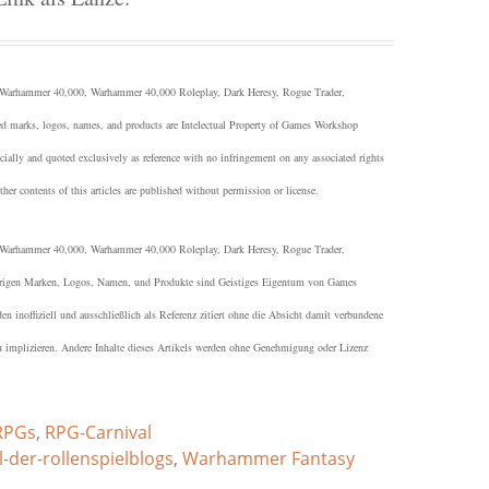
arhammer 40,000, Warhammer 40,000 Roleplay, Dark Heresy, Rogue Trader,
d marks, logos, names, and products are Intelectual Property of Games Workshop
ially and quoted exclusively as reference with no infringement on any associated rights
r contents of this articles are published without permission or license.
arhammer 40,000, Warhammer 40,000 Roleplay, Dark Heresy, Rogue Trader,
örigen Marken, Logos, Namen, und Produkte sind Geistiges Eigentum von Games
 inoffiziell und ausschließlich als Referenz zitiert ohne die Absicht damit verbundene
u implizieren. Andere Inhalte dieses Artikels werden ohne Genehmigung oder Lizenz
RPGs
,
RPG-Carnival
-der-rollenspielblogs
,
Warhammer Fantasy