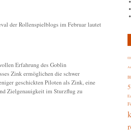
al der Rollenspielblogs im Februar lautet
01
vollen Erfahrung des Goblin
Au
sses Zink ermöglichen die schwer
B
eniger geschickten Piloten als Zink, eine
nd Zielgenauigkeit im Sturzflug zu
E
F
r