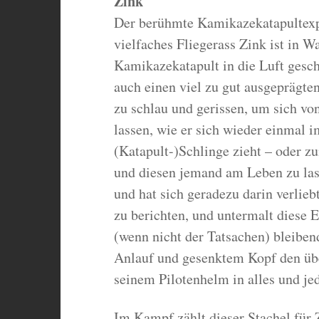
Zink
Der berühmte Kamikazekatapultexpe
vielfaches Fliegerass Zink ist in 
Kamikazekatapult in die Luft gesc
auch einen viel zu gut ausgeprägten 
zu schlau und gerissen, um sich vo
lassen, wie er sich wieder einmal i
(Katapult-)Schlinge zieht – oder 
und diesen jemand am Leben zu lass
und hat sich geradezu darin verlie
zu berichten, und untermalt diese
(wenn nicht der Tatsachen) bleiben
Anlauf und gesenktem Kopf den übe
seinem Pilotenhelm in alles und j
Im Kampf zählt dieser Stachel für 