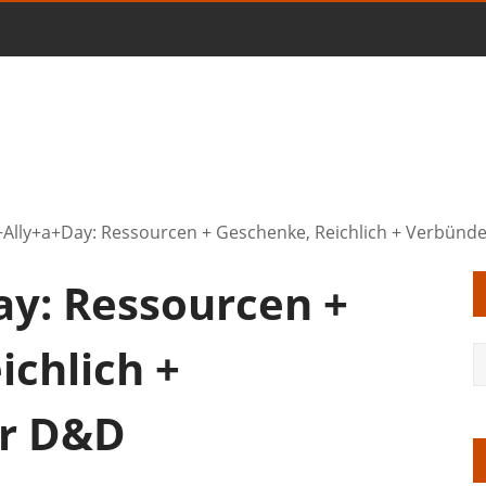
Ally+a+Day: Ressourcen + Geschenke, Reichlich + Verbünd
y: Ressourcen +
ichlich +
ür D&D