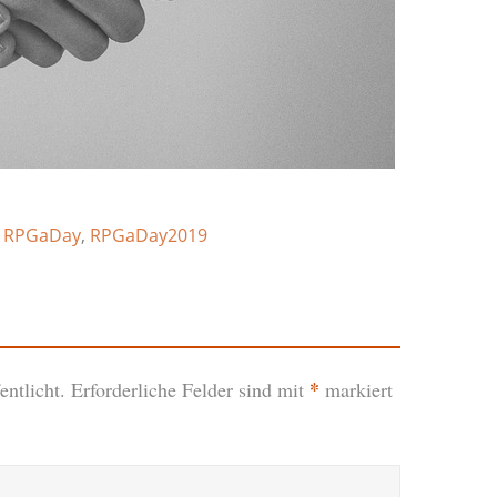
,
RPGaDay
,
RPGaDay2019
*
ntlicht.
Erforderliche Felder sind mit
markiert