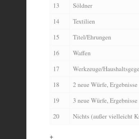
13
Söldner
14
Textilien
15
Titel/Ehrungen
16
Waffen
17
Werkzeuge/Haushaltsgege
18
2 neue Würfe, Ergebnisse
19
3 neue Würfe, Ergebnisse 
20
Nichts (außer vielleicht K
+