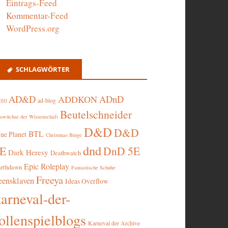
Eintrags-Feed
Kommentar-Feed
WordPress.org
SCHLAGWÖRTER
AD&D
ADnD
ADDKON
ad-blog
010
Beutelschneider
swüchse der Wissenschaft
D&D
D&D
BTL
lue Planet
Christmas Binge
dnd
5E
DnD 5E
Dark Heresy
Deathwatch
Epic Roleplay
arthdawn
Fantastische Schuhe
Freeya
eensklaven
Ideas Overflow
karneval-der-
ollenspielblogs
Karneval der Archive