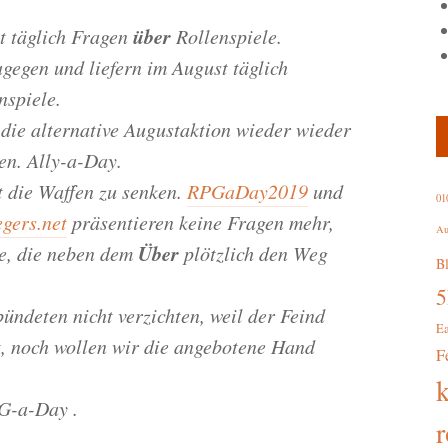
über
t täglich Fragen
Rollenspiele.
gegen und liefern im August täglich
nspiele.
 die alternative Augustaktion wieder wieder
n. Ally-a-Day.
t die Waffen zu senken.
RPGaDay2019
und
01
gers.net
präsentieren keine Fragen mehr,
Au
Über
te, die neben dem
plötzlich den Weg
B
ündeten nicht verzichten, weil der Feind
E
t, noch wollen wir die angebotene Hand
F
G-a-Day .
r