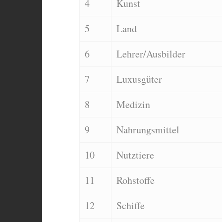
4
Kunst
5
Land
6
Lehrer/Ausbilder
7
Luxusgüter
8
Medizin
9
Nahrungsmittel
10
Nutztiere
11
Rohstoffe
12
Schiffe