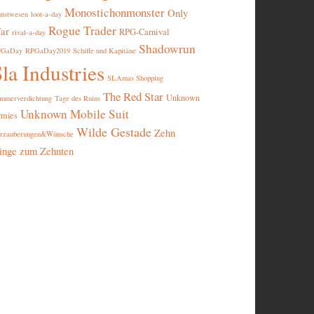
Monostichonmonster
Only
nstwesen
loot-a-day
Rogue Trader
ar
RPG-Carnival
rival-a-day
Shadowrun
PGaDay
RPGaDay2019
Schiffe und Kapitäne
la Industries
SLAmas Shopping
The Red Star
Unknown
mmerverdichtung
Tage des Ruins
Unknown Mobile Suit
rmies
Wilde Gestade
Zehn
rzauberungen&Wünsche
inge zum Zehnten