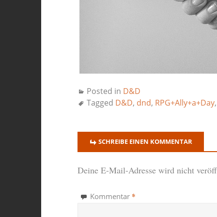
Posted in
D&D
Tagged
D&D
,
dnd
,
RPG+Ally+a+Day
SCHREIBE EINEN KOMMENTAR
Deine E-Mail-Adresse wird nicht veröffe
*
Kommentar