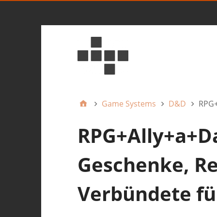
Game Systems
D&D
RPG+
RPG+Ally+a+Da
Geschenke, Re
Verbündete f