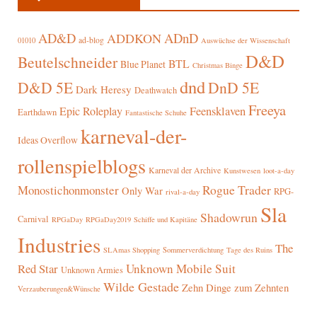
AD&D
ADnD
ADDKON
ad-blog
01010
Auswüchse der Wissenschaft
D&D
Beutelschneider
BTL
Blue Planet
Christmas Binge
dnd
D&D 5E
DnD 5E
Dark Heresy
Deathwatch
Freeya
Epic Roleplay
Feensklaven
Earthdawn
Fantastische Schuhe
karneval-der-
Ideas Overflow
rollenspielblogs
Karneval der Archive
Kunstwesen
loot-a-day
Rogue Trader
Monostichonmonster
Only War
RPG-
rival-a-day
Sla
Shadowrun
Carnival
RPGaDay
RPGaDay2019
Schiffe und Kapitäne
Industries
The
SLAmas Shopping
Sommerverdichtung
Tage des Ruins
Red Star
Unknown Mobile Suit
Unknown Armies
Wilde Gestade
Zehn Dinge zum Zehnten
Verzauberungen&Wünsche