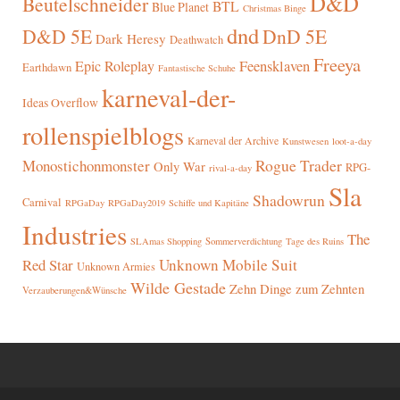
D&D
Beutelschneider
BTL
Blue Planet
Christmas Binge
dnd
D&D 5E
DnD 5E
Dark Heresy
Deathwatch
Freeya
Epic Roleplay
Feensklaven
Earthdawn
Fantastische Schuhe
karneval-der-
Ideas Overflow
rollenspielblogs
Karneval der Archive
Kunstwesen
loot-a-day
Rogue Trader
Monostichonmonster
Only War
RPG-
rival-a-day
Sla
Shadowrun
Carnival
RPGaDay
RPGaDay2019
Schiffe und Kapitäne
Industries
The
SLAmas Shopping
Sommerverdichtung
Tage des Ruins
Red Star
Unknown Mobile Suit
Unknown Armies
Wilde Gestade
Zehn Dinge zum Zehnten
Verzauberungen&Wünsche