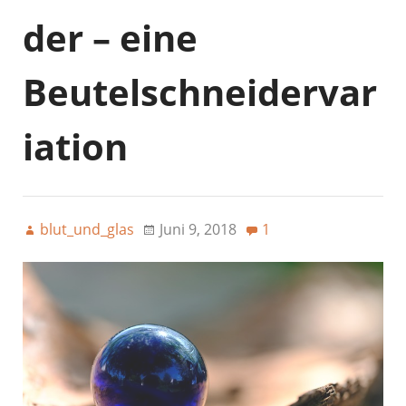
der – eine
Beutelschneidervar
iation
blut_und_glas
Juni 9, 2018
1