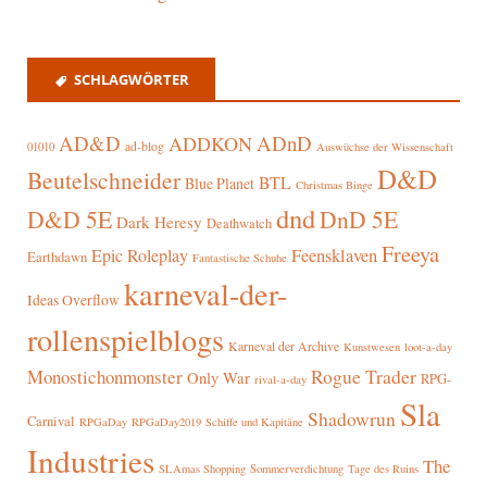
SCHLAGWÖRTER
AD&D
ADnD
ADDKON
ad-blog
01010
Auswüchse der Wissenschaft
D&D
Beutelschneider
BTL
Blue Planet
Christmas Binge
dnd
D&D 5E
DnD 5E
Dark Heresy
Deathwatch
Freeya
Epic Roleplay
Feensklaven
Earthdawn
Fantastische Schuhe
karneval-der-
Ideas Overflow
rollenspielblogs
Karneval der Archive
Kunstwesen
loot-a-day
Rogue Trader
Monostichonmonster
Only War
RPG-
rival-a-day
Sla
Shadowrun
Carnival
RPGaDay
RPGaDay2019
Schiffe und Kapitäne
Industries
The
SLAmas Shopping
Sommerverdichtung
Tage des Ruins