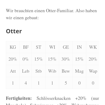
Wir brauchten einen Otter-Familiar. Also haben
wir einen gebaut:
Otter
KG
BF
ST
WI
GE
IN
WK
20%
0%
15%
15%
30%
15%
20%
Att
Leb
Stb
Wib
Bew
Mag
Wap
S
1
4
1
1
5
0
0
Fertigkeiten:
Schlösserknacken +20% (nur