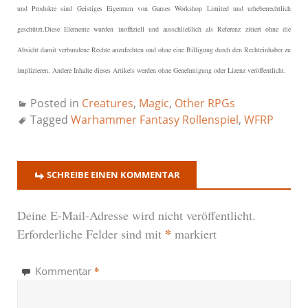
und Produkte sind Geistiges Eigentum von Games Workshop Limited und urheberrechtlich
geschützt.
Diese Elemente wurden inoffiziell und ausschließlich als Referenz zitiert ohne die
Absicht damit verbundene Rechte anzufechten und ohne eine Billigung durch den Rechteinhaber zu
implizieren. Andere Inhalte dieses Artikels werden ohne Genehmigung oder Lizenz veröffentlicht.
Posted in
Creatures
,
Magic
,
Other RPGs
Tagged
Warhammer Fantasy Rollenspiel
,
WFRP
SCHREIBE EINEN KOMMENTAR
Deine E-Mail-Adresse wird nicht veröffentlicht.
*
Erforderliche Felder sind mit
markiert
*
Kommentar