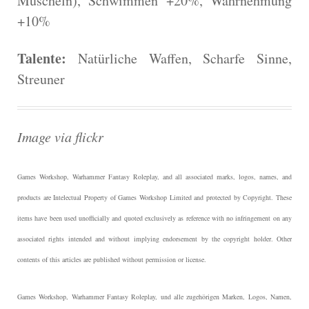
Muscheln), Schwimmen +20%, Wahrnehmung
+10%
Talente:
Natürliche Waffen, Scharfe Sinne,
Streuner
Image via flickr
Games Workshop, Warhammer Fantasy Roleplay, and all associated marks, logos, names, and
products are Intelectual Property of Games Workshop Limited and protected by Copyright.
These
items have been used unofficially and quoted exclusively as reference with no infringement on any
associated rights intended and without implying endorsement by the copyright holder. Other
contents of this articles are published without permission or license.
Games Workshop, Warhammer Fantasy Roleplay, und alle zugehörigen Marken, Logos, Namen,