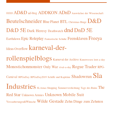
AD&D
ADnD
ADDKON
ad-blog
01010
Auswüchse der Wissenschaft
D&D
Beutelschneider
BTL
Blue Planet
Christmas Binge
dnd
D&D 5E
DnD 5E
Dark Heresy
Deathwatch
Freeya
Epic Roleplay
Feensklaven
Earthdawn
Fantastische Schuhe
karneval-der-
Ideas Overflow
rollenspielblogs
Karneval der Archive
Kunstwesen
loot-a-day
Rogue Trader
Monostichonmonster
Only War
RPG-
rival-a-day
Sla
Shadowrun
Carnival
RPGaDay
RPGaDay2019
Schiffe und Kapitäne
Industries
The
SLAmas Shopping
Sommerverdichtung
Tage des Ruins
Red Star
Unknown Mobile Suit
Unknown Armies
Wilde Gestade
Zehn Dinge zum Zehnten
Verzauberungen&Wünsche