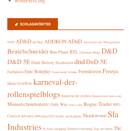
WordPress.org
SCHLAGWÖRTER
AD&D
ADnD
ADDKON
ad-blog
01010
Auswüchse der Wissenschaft
D&D
Beutelschneider
BTL
Blue Planet
Christmas Binge
dnd
D&D 5E
DnD 5E
Dark Heresy
Deathwatch
Freeya
Epic Roleplay
Feensklaven
Earthdawn
Fantastische Schuhe
karneval-der-
Ideas Overflow
rollenspielblogs
Karneval der Archive
Kunstwesen
loot-a-day
Rogue Trader
Monostichonmonster
Only War
RPG-
rival-a-day
Sla
Shadowrun
Carnival
RPGaDay
RPGaDay2019
Schiffe und Kapitäne
Industries
The
SLAmas Shopping
Sommerverdichtung
Tage des Ruins