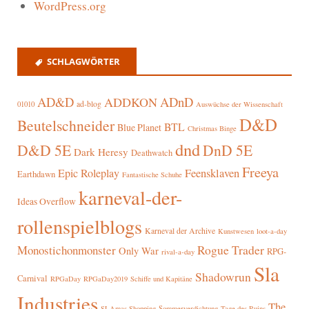
WordPress.org
SCHLAGWÖRTER
AD&D
ADnD
ADDKON
ad-blog
01010
Auswüchse der Wissenschaft
D&D
Beutelschneider
BTL
Blue Planet
Christmas Binge
dnd
D&D 5E
DnD 5E
Dark Heresy
Deathwatch
Freeya
Epic Roleplay
Feensklaven
Earthdawn
Fantastische Schuhe
karneval-der-
Ideas Overflow
rollenspielblogs
Karneval der Archive
Kunstwesen
loot-a-day
Rogue Trader
Monostichonmonster
Only War
RPG-
rival-a-day
Sla
Shadowrun
Carnival
RPGaDay
RPGaDay2019
Schiffe und Kapitäne
Industries
The
SLAmas Shopping
Sommerverdichtung
Tage des Ruins