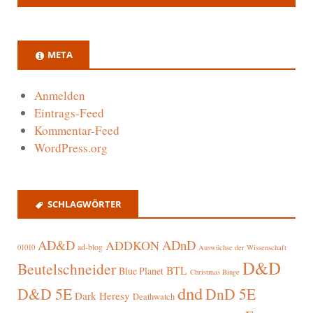
META
Anmelden
Eintrags-Feed
Kommentar-Feed
WordPress.org
SCHLAGWÖRTER
AD&D
ADnD
ADDKON
ad-blog
01010
Auswüchse der Wissenschaft
D&D
Beutelschneider
BTL
Blue Planet
Christmas Binge
dnd
D&D 5E
DnD 5E
Dark Heresy
Deathwatch