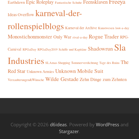
Freeya
Epic Roleplay
Feensklaven
Earthdawn
Fantastische Schuhe
karneval-der-
Ideas Overflow
rollenspielblogs
Karneval der Archive
Kunstwesen
loot-a-day
Rogue Trader
Monostichonmonster
Only War
RPG-
rival-a-day
Sla
Shadowrun
Carnival
RPGaDay
RPGaDay2019
Schiffe und Kapitäne
Industries
The
SLAmas Shopping
Sommerverdichtung
Tage des Ruins
Red Star
Unknown Mobile Suit
Unknown Armies
Wilde Gestade
Zehn Dinge zum Zehnten
Verzauberungen&Wünsche
Copyright © 2026
d6ideas
. Powered by
WordPress
and
Stargazer
.