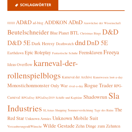
SCHLAGWÖRTER
AD&D
ADnD
ADDKON
ad-blog
01010
Auswüchse der Wissenschaft
D&D
Beutelschneider
BTL
Blue Planet
Christmas Binge
dnd
D&D 5E
DnD 5E
Dark Heresy
Deathwatch
Freeya
Epic Roleplay
Feensklaven
Earthdawn
Fantastische Schuhe
karneval-der-
Ideas Overflow
rollenspielblogs
Karneval der Archive
Kunstwesen
loot-a-day
Rogue Trader
Monostichonmonster
Only War
RPG-
rival-a-day
Sla
Shadowrun
Carnival
RPGaDay
RPGaDay2019
Schiffe und Kapitäne
Industries
The
SLAmas Shopping
Sommerverdichtung
Tage des Ruins
Red Star
Unknown Mobile Suit
Unknown Armies
Wilde Gestade
Zehn Dinge zum Zehnten
Verzauberungen&Wünsche