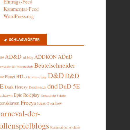
Eintrags-Feed
Kommentar-Feed
WordPress.org
SCHLAGWÖRTER
AD&D
ADnD
ADDKON
ad-blog
010
Beutelschneider
swüchse der Wissenschaft
D&D
D&D
BTL
lue Planet
Christmas Binge
dnd
5E
DnD 5E
Dark Heresy
Deathwatch
Epic Roleplay
arthdawn
Fantastische Schuhe
Freeya
eensklaven
Ideas Overflow
karneval-der-
ollenspielblogs
Karneval der Archive