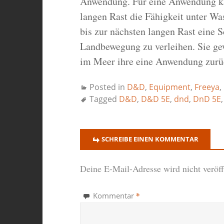
Anwendung. Für eine Anwendung kan
langen Rast die Fähigkeit unter Wa
bis zur nächsten langen Rast eine
Landbewegung zu verleihen. Sie gew
im Meer ihre eine Anwendung zurü
Posted in
D&D
,
Equipment
,
Freeya
,
Tagged
D&D
,
D&D 5E
,
dnd
,
DnD 5E
SCHREIBE EINEN KOMMENTAR
Deine E-Mail-Adresse wird nicht veröffe
*
Kommentar