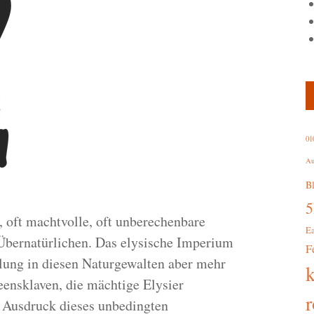
01
Au
B
 oft machtvolle, oft unberechenbare
E
Übernatürlichen. Das elysische Imperium
F
lung in diesen Naturgewalten aber mehr
eensklaven, die mächtige Elysier
r
 Ausdruck dieses unbedingten