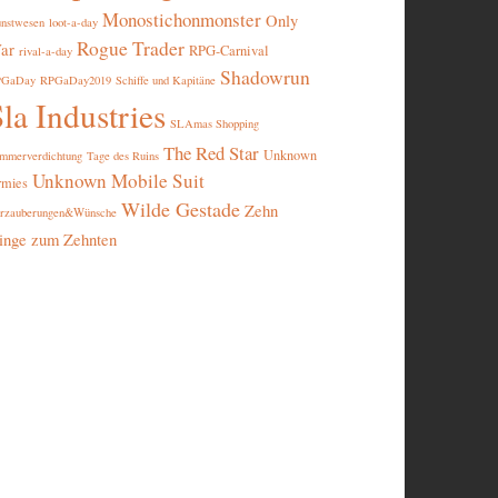
Monostichonmonster
Only
nstwesen
loot-a-day
Rogue Trader
ar
RPG-Carnival
rival-a-day
Shadowrun
PGaDay
RPGaDay2019
Schiffe und Kapitäne
la Industries
SLAmas Shopping
The Red Star
Unknown
mmerverdichtung
Tage des Ruins
Unknown Mobile Suit
rmies
Wilde Gestade
Zehn
rzauberungen&Wünsche
inge zum Zehnten