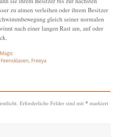
n sie ihrem Besitzer bis zur nächsten
sser zu atmen verleihen oder ihrem Besitzer
 Schwimmbewegung gleich seiner normalen
innt nach einer langen Rast am, auf oder
ck.
Magic
,
Feensklaven
,
Freeya
*
ntlicht.
Erforderliche Felder sind mit
markiert