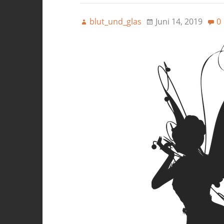
blut_und_glas
Juni 14, 2019
0