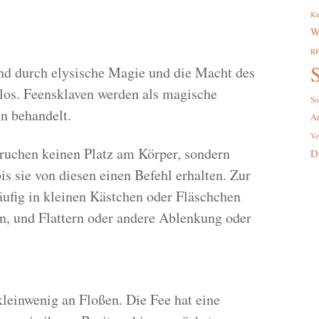
Ku
W
R
S
ind durch elysische Magie und die Macht des
nlos. Feensklaven werden als magische
So
n behandelt.
A
Ve
ruchen keinen Platz am Körper, sondern
D
s sie von diesen einen Befehl erhalten. Zur
ufig in kleinen Kästchen oder Fläschchen
, und Flattern oder andere Ablenkung oder
kleinwenig an Floßen. Die Fee hat eine