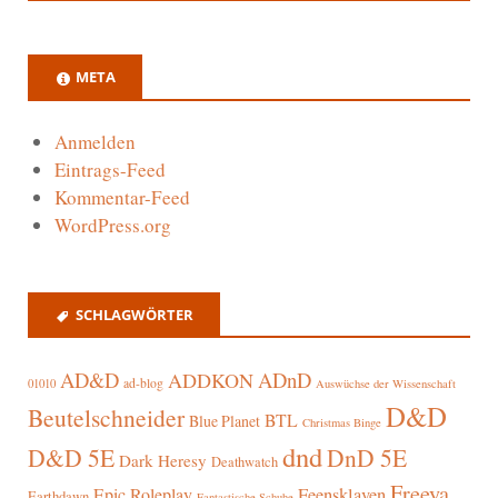
META
Anmelden
Eintrags-Feed
Kommentar-Feed
WordPress.org
SCHLAGWÖRTER
AD&D
ADnD
ADDKON
ad-blog
01010
Auswüchse der Wissenschaft
D&D
Beutelschneider
BTL
Blue Planet
Christmas Binge
dnd
D&D 5E
DnD 5E
Dark Heresy
Deathwatch
Freeya
Epic Roleplay
Feensklaven
Earthdawn
Fantastische Schuhe