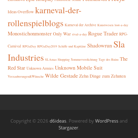
karneval-der-
Ideas Overflow
rollenspielblogs
Karneval der Archive
Kunstwesen
loot-a-day
Rogue Trader
Monostichonmonster
Only War
RPG-
rival-a-day
Sla
Shadowrun
Carnival
RPGaDay
RPGaDay2019
Schiffe und Kapitäne
Industries
The
SLAmas Shopping
Sommerverdichtung
Tage des Ruins
Red Star
Unknown Mobile Suit
Unknown Armies
Wilde Gestade
Zehn Dinge zum Zehnten
Verzauberungen&Wünsche
Copyright © 2026
d6ideas
. Powered by
WordPress
and
Stargazer
.