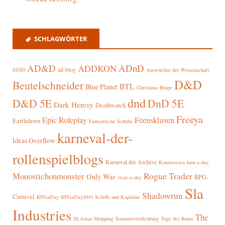
SCHLAGWÖRTER
AD&D
ADnD
ADDKON
ad-blog
01010
Auswüchse der Wissenschaft
D&D
Beutelschneider
BTL
Blue Planet
Christmas Binge
dnd
D&D 5E
DnD 5E
Dark Heresy
Deathwatch
Freeya
Epic Roleplay
Feensklaven
Earthdawn
Fantastische Schuhe
karneval-der-
Ideas Overflow
rollenspielblogs
Karneval der Archive
Kunstwesen
loot-a-day
Rogue Trader
Monostichonmonster
Only War
RPG-
rival-a-day
Sla
Shadowrun
Carnival
RPGaDay
RPGaDay2019
Schiffe und Kapitäne
Industries
The
SLAmas Shopping
Sommerverdichtung
Tage des Ruins