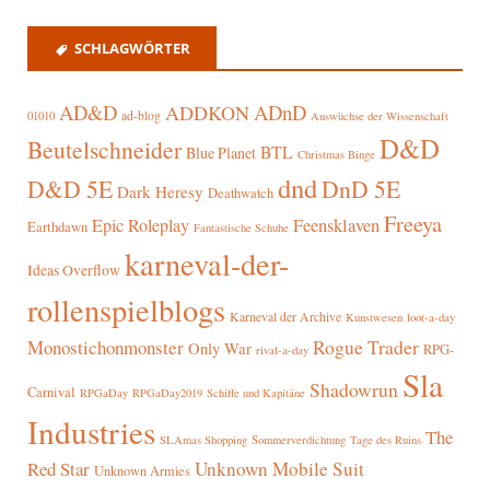
SCHLAGWÖRTER
AD&D
ADnD
ADDKON
ad-blog
01010
Auswüchse der Wissenschaft
D&D
Beutelschneider
BTL
Blue Planet
Christmas Binge
dnd
D&D 5E
DnD 5E
Dark Heresy
Deathwatch
Freeya
Epic Roleplay
Feensklaven
Earthdawn
Fantastische Schuhe
karneval-der-
Ideas Overflow
rollenspielblogs
Karneval der Archive
Kunstwesen
loot-a-day
Rogue Trader
Monostichonmonster
Only War
RPG-
rival-a-day
Sla
Shadowrun
Carnival
RPGaDay
RPGaDay2019
Schiffe und Kapitäne
Industries
The
SLAmas Shopping
Sommerverdichtung
Tage des Ruins
Red Star
Unknown Mobile Suit
Unknown Armies