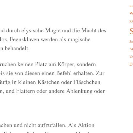
Ku
W
R
S
ind durch elysische Magie und die Macht des
nlos. Feensklaven werden als magische
So
n behandelt.
A
Ve
ruchen keinen Platz am Körper, sondern
D
s sie von diesen einen Befehl erhalten. Zur
ufig in kleinen Kästchen oder Fläschchen
, und Flattern oder andere Ablenkung oder
achen und nicht aufzufallen. Als Aktion