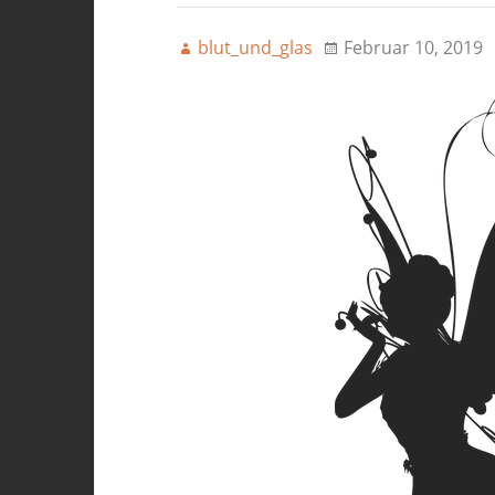
blut_und_glas
Februar 10, 2019