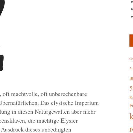
01
Au
B
 oft machtvolle, oft unberechenbare
E
Übernatürlichen. Das elysische Imperium
F
lung in diesen Naturgewalten aber mehr
eensklaven, die mächtige Elysier
r
 Ausdruck dieses unbedingten