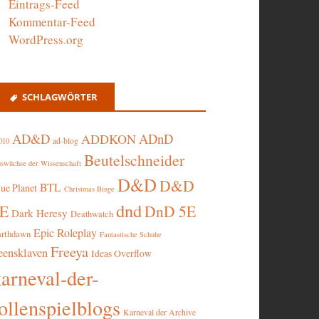
Eintrags-Feed
Kommentar-Feed
WordPress.org
SCHLAGWÖRTER
AD&D
ADnD
ADDKON
ad-blog
010
Beutelschneider
swüchse der Wissenschaft
D&D
D&D
BTL
lue Planet
Christmas Binge
dnd
5E
DnD 5E
Dark Heresy
Deathwatch
Epic Roleplay
arthdawn
Fantastische Schuhe
Freeya
eensklaven
Ideas Overflow
karneval-der-
ollenspielblogs
Karneval der Archive