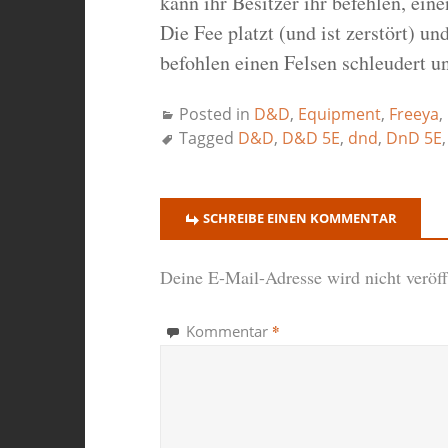
kann ihr Besitzer ihr befehlen, ein
Die Fee platzt (und ist zerstört) un
befohlen einen Felsen schleudert u
Posted in
D&D
,
Equipment
,
Freeya
,
Tagged
D&D
,
D&D 5E
,
dnd
,
DnD 5E
SCHREIBE EINEN KOMMENTAR
Deine E-Mail-Adresse wird nicht veröffe
*
Kommentar