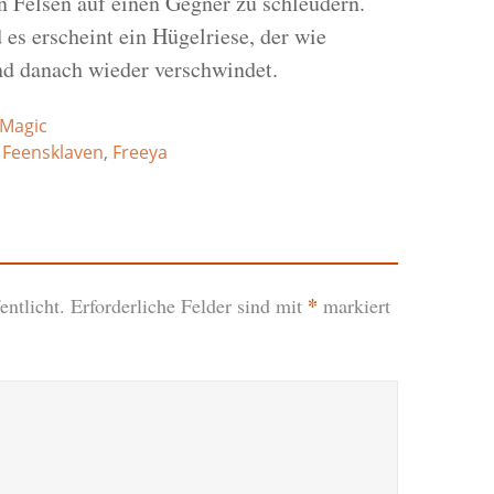
en Felsen auf einen Gegner zu schleudern.
d es erscheint ein Hügelriese, der wie
nd danach wieder verschwindet.
Magic
,
Feensklaven
,
Freeya
*
ntlicht.
Erforderliche Felder sind mit
markiert