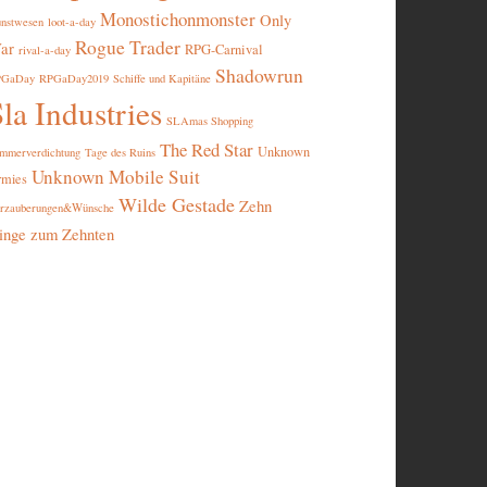
Monostichonmonster
Only
nstwesen
loot-a-day
Rogue Trader
ar
RPG-Carnival
rival-a-day
Shadowrun
PGaDay
RPGaDay2019
Schiffe und Kapitäne
la Industries
SLAmas Shopping
The Red Star
Unknown
mmerverdichtung
Tage des Ruins
Unknown Mobile Suit
rmies
Wilde Gestade
Zehn
rzauberungen&Wünsche
inge zum Zehnten