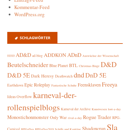
Kommentar-Feed
WordPress.org
SCHLAGWÖRTER
AD&D
ADnD
ADDKON
ad-blog
01010
Auswüchse der Wissenschaft
D&D
Beutelschneider
BTL
Blue Planet
Christmas Binge
dnd
D&D 5E
DnD 5E
Dark Heresy
Deathwatch
Freeya
Epic Roleplay
Feensklaven
Earthdawn
Fantastische Schuhe
karneval-der-
Ideas Overflow
rollenspielblogs
Karneval der Archive
Kunstwesen
loot-a-day
Rogue Trader
Monostichonmonster
Only War
RPG-
rival-a-day
Sla
Shadowrun
Carnival
RPGaDay
RPGaDay2019
Schiffe und Kapitäne