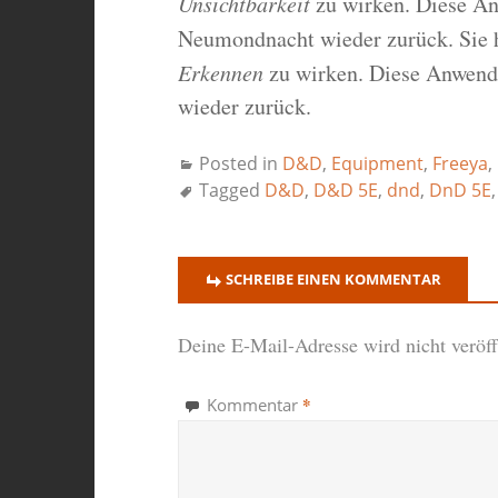
Unsichtbarkeit
zu wirken. Diese An
Neumondnacht wieder zurück. Sie
Erkennen
zu wirken. Diese Anwend
wieder zurück.
Posted in
D&D
,
Equipment
,
Freeya
,
Tagged
D&D
,
D&D 5E
,
dnd
,
DnD 5E
SCHREIBE EINEN KOMMENTAR
Deine E-Mail-Adresse wird nicht veröffe
*
Kommentar