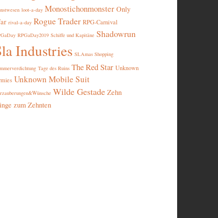
Monostichonmonster
Only
nstwesen
loot-a-day
Rogue Trader
ar
RPG-Carnival
rival-a-day
Shadowrun
PGaDay
RPGaDay2019
Schiffe und Kapitäne
la Industries
SLAmas Shopping
The Red Star
Unknown
mmerverdichtung
Tage des Ruins
Unknown Mobile Suit
rmies
Wilde Gestade
Zehn
rzauberungen&Wünsche
inge zum Zehnten