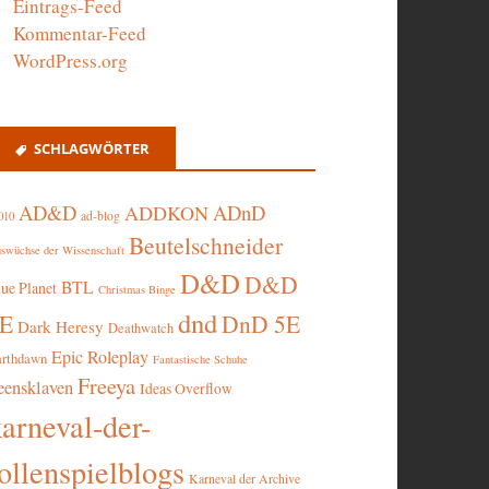
Eintrags-Feed
Kommentar-Feed
WordPress.org
SCHLAGWÖRTER
AD&D
ADnD
ADDKON
ad-blog
010
Beutelschneider
swüchse der Wissenschaft
D&D
D&D
BTL
lue Planet
Christmas Binge
dnd
5E
DnD 5E
Dark Heresy
Deathwatch
Epic Roleplay
arthdawn
Fantastische Schuhe
Freeya
eensklaven
Ideas Overflow
karneval-der-
ollenspielblogs
Karneval der Archive