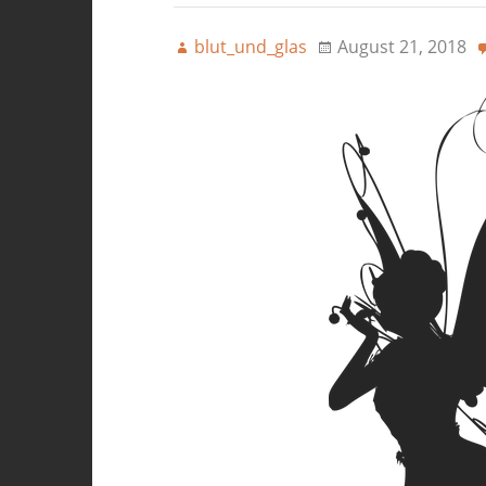
blut_und_glas
August 21, 2018