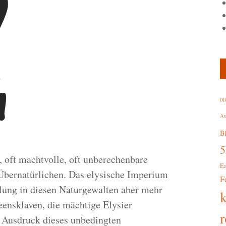
01
Au
B
 oft machtvolle, oft unberechenbare
E
Übernatürlichen. Das elysische Imperium
F
lung in diesen Naturgewalten aber mehr
eensklaven, die mächtige Elysier
r
 Ausdruck dieses unbedingten