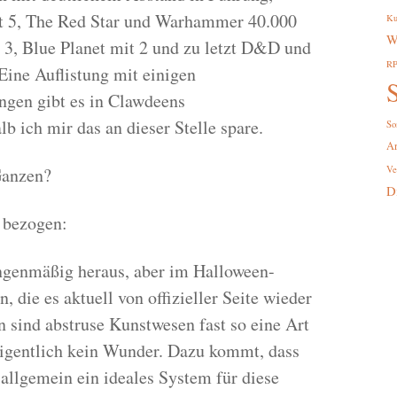
it 5, The Red Star und Warhammer 40.000
Ku
W
 3, Blue Planet mit 2 und zu letzt D&D und
R
Eine Auflistung mit einigen
S
gen gibt es in Clawdeens
lb ich mir das an dieser Stelle spare.
So
A
Ganzen?
Ve
D
 bezogen:
engenmäßig heraus, aber im Halloween-
 die es aktuell von offizieller Seite wieder
 sind abstruse Kunstwesen fast so eine Art
eigentlich kein Wunder. Dazu kommt, dass
allgemein ein ideales System für diese