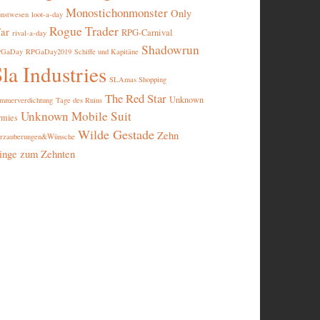
Monostichonmonster
Only
nstwesen
loot-a-day
Rogue Trader
ar
RPG-Carnival
rival-a-day
Shadowrun
PGaDay
RPGaDay2019
Schiffe und Kapitäne
la Industries
SLAmas Shopping
The Red Star
Unknown
mmerverdichtung
Tage des Ruins
Unknown Mobile Suit
rmies
Wilde Gestade
Zehn
rzauberungen&Wünsche
inge zum Zehnten