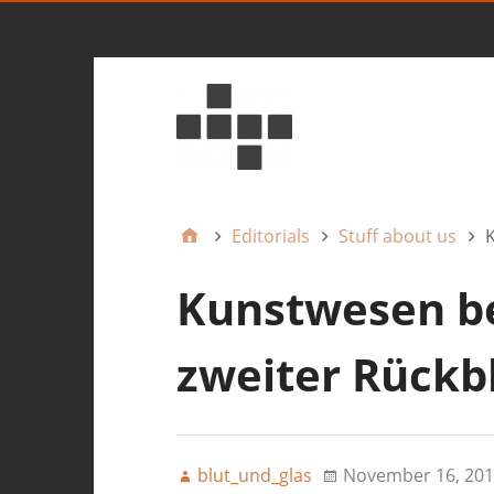
Editorials
Stuff about us
K
Kunstwesen be
zweiter Rückb
blut_und_glas
November 16, 201