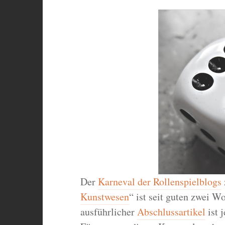
Der
Karneval der Rollenspielblogs
Kunstwesen
“ ist seit guten zwei 
ausführlicher
Abschlussartikel
ist 