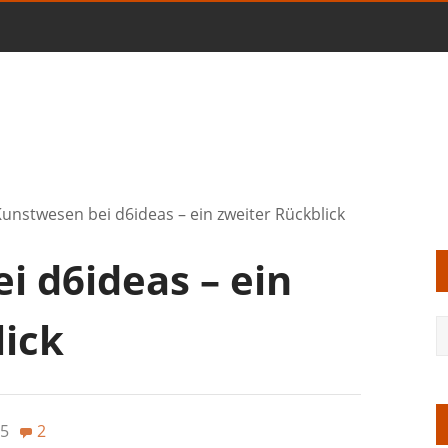
unstwesen bei d6ideas – ein zweiter Rückblick
i d6ideas – ein
lick
5
2