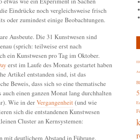
so etwas wie ein Experiment in Sachen
 die Eindrücke noch vergleichsweise frisch
zits oder zumindest einige Beobachtungen.
bare Ausbeute. Die 31 Kunstwesen sind
nau (sprich: teilweise erst nach
doch ein Kunstwesen pro Tag im Oktober.
01
Day
erst im Laufe des Monats gestartet haben
Au
he Artikel entstanden sind, ist das
che Beweis, dass sich so eine thematische
B
os auch einen ganzen Monat lang durchhalten
hr). Wie in der
Vergangenheit
(und wie
E
ieren sich die entstandenen Kunstwesen
F
kleinen Cluster an Kernsystemen:
r
ln mit deutlichem Abstand in Führung,