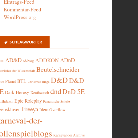
Eintrags-Feed
Kommentar-Feed
WordPress.org
SCHLAGWÖRTER
AD&D
ADnD
ADDKON
ad-blog
010
Beutelschneider
swüchse der Wissenschaft
D&D
D&D
BTL
lue Planet
Christmas Binge
dnd
5E
DnD 5E
Dark Heresy
Deathwatch
Epic Roleplay
arthdawn
Fantastische Schuhe
Freeya
eensklaven
Ideas Overflow
karneval-der-
ollenspielblogs
Karneval der Archive