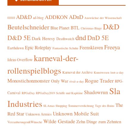
AD&D
ADnD
ADDKON
ad-blog
01010
Auswüchse der Wissenschaft
D&D
Beutelschneider
BTL
Blue Planet
Christmas Binge
dnd
D&D 5E
DnD 5E
Dark Heresy
Deathwatch
Freeya
Epic Roleplay
Feensklaven
Earthdawn
Fantastische Schuhe
karneval-der-
Ideas Overflow
rollenspielblogs
Karneval der Archive
Kunstwesen
loot-a-day
Rogue Trader
Monostichonmonster
Only War
RPG-
rival-a-day
Sla
Shadowrun
Carnival
RPGaDay
RPGaDay2019
Schiffe und Kapitäne
Industries
The
SLAmas Shopping
Sommerverdichtung
Tage des Ruins
Red Star
Unknown Mobile Suit
Unknown Armies
Wilde Gestade
Zehn Dinge zum Zehnten
Verzauberungen&Wünsche