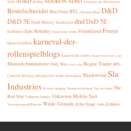
AD&D
ADnD
ADDKON
ad-blog
01010
Auswüchse der Wissenschaft
D&D
Beutelschneider
BTL
Blue Planet
Christmas Binge
dnd
D&D 5E
DnD 5E
Dark Heresy
Deathwatch
Freeya
Epic Roleplay
Feensklaven
Earthdawn
Fantastische Schuhe
karneval-der-
Ideas Overflow
rollenspielblogs
Karneval der Archive
Kunstwesen
loot-a-day
Rogue Trader
Monostichonmonster
Only War
RPG-
rival-a-day
Sla
Shadowrun
Carnival
RPGaDay
RPGaDay2019
Schiffe und Kapitäne
Industries
The
SLAmas Shopping
Sommerverdichtung
Tage des Ruins
Red Star
Unknown Mobile Suit
Unknown Armies
Wilde Gestade
Zehn Dinge zum Zehnten
Verzauberungen&Wünsche