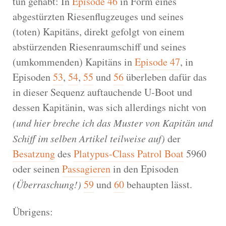
tun gehabt: In
Episode 46
in Form eines
abgestürzten Riesenflugzeuges und seines
(toten) Kapitäns, direkt gefolgt von einem
abstürzenden Riesenraumschiff und seines
(umkommenden) Kapitäns in
Episode 47
, in
Episoden
53
,
54
,
55
und
56
überleben dafür das
in dieser Sequenz auftauchende U-Boot und
dessen Kapitänin, was sich allerdings nicht von
(und hier breche ich das Muster von Kapitän und
Schiff im selben Artikel teilweise auf)
der
Besatzung
des
Platypus-Class Patrol Boat
5960
oder seinen
Passagieren
in den Episoden
(Überraschung!)
59
und
60
behaupten lässt.
Übrigens: