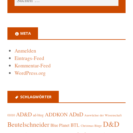
META
Anmelden
Eintrags-Feed
Kommentar-Feed
WordPress.org
SCHLAGWÖRTER
AD&D
ADnD
ADDKON
ad-blog
01010
Auswüchse der Wissenschaft
D&D
Beutelschneider
BTL
Blue Planet
Christmas Binge