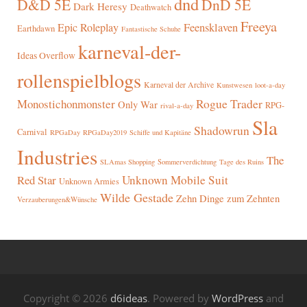
dnd
D&D 5E
DnD 5E
Dark Heresy
Deathwatch
Freeya
Epic Roleplay
Feensklaven
Earthdawn
Fantastische Schuhe
karneval-der-
Ideas Overflow
rollenspielblogs
Karneval der Archive
Kunstwesen
loot-a-day
Rogue Trader
Monostichonmonster
Only War
RPG-
rival-a-day
Sla
Shadowrun
Carnival
RPGaDay
RPGaDay2019
Schiffe und Kapitäne
Industries
The
SLAmas Shopping
Sommerverdichtung
Tage des Ruins
Red Star
Unknown Mobile Suit
Unknown Armies
Wilde Gestade
Zehn Dinge zum Zehnten
Verzauberungen&Wünsche
Copyright © 2026
d6ideas
. Powered by
WordPress
and