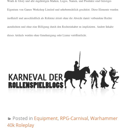
Wrath & Glory und alle zugehörigen Marken, Logos, Namen, und Produkte sind Geistiges
Eigentum von Games Workshop Limited und urheberrechtlich geschützt.
Diese Elemente wurden
inoffiziell und ausschließlich als Referenz zitiert ohne die Absicht damit verbundene Rechte
anzufechten und ohne eine Billigung durch den Rechteinhaber zu implizieren. Andere Inhalte
dieses Artikels werden ohne Genehmigung oder Lizenz veröffentlicht.
Posted in
Equipment
,
RPG-Carnival
,
Warhammer
40k Roleplay