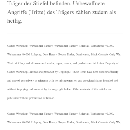
Träger der Stiefel befinden. Unbewaffnete
Angriffe (Tritte) des Trägers zählen zudem als
heilig.
Games Workshop, Warhammer Fantasy, Warhammer Fantasy Roleplay, Warhammer 40,000,
Warhammer 40,000 Roleplay, Dark Heresy, Rogue Trader, Deathwatch, Black Crusade, Only War,
Wrath & Glory and all associated marks, logos, names, and products are Intelectual Property of
Games Workshop Limited and protected by Copyright.
These items have been used unofficially
and quoted exclusively as reference with no infringement on any associated rights intended and
without implying endorsement by the copyright holder. Other contents of this articles are
published without permission or license.
Games Workshop, Warhammer Fantasy, Warhammer Fantasy Roleplay, Warhammer 40,000,
Warhammer 40,000 Roleplay, Dark Heresy, Rogue Trader, Deathwatch, Black Crusade, Only War,