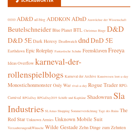
SCHLAGWÖRTER
AD&D
ADnD
ADDKON
ad-blog
01010
Auswüchse der Wissenschaft
D&D
Beutelschneider
BTL
Blue Planet
Christmas Binge
dnd
D&D 5E
DnD 5E
Dark Heresy
Deathwatch
Freeya
Epic Roleplay
Feensklaven
Earthdawn
Fantastische Schuhe
karneval-der-
Ideas Overflow
rollenspielblogs
Karneval der Archive
Kunstwesen
loot-a-day
Rogue Trader
Monostichonmonster
Only War
RPG-
rival-a-day
Sla
Shadowrun
Carnival
RPGaDay
RPGaDay2019
Schiffe und Kapitäne
Industries
The
SLAmas Shopping
Sommerverdichtung
Tage des Ruins
Red Star
Unknown Mobile Suit
Unknown Armies
Wilde Gestade
Zehn Dinge zum Zehnten
Verzauberungen&Wünsche