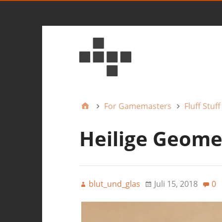
For Gamemasters
Fluff Stuff
Heilige Geome
blut_und_glas
Juli 15, 2018
0