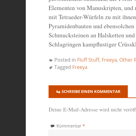
Elementen von Manuskripten, und ma
mit Tetraeder-Würfeln zu mit ihnen 
Pyramidenbauten und ebensolchen K
Schmucksteinen an Halsketten und a
Schlagringen kampflustiger Crüsskl
Posted in
Fluff Stuff
,
Freeya
,
Other 
Tagged
Freeya
SCHREIBE EINEN KOMMENTAR
Deine E-Mail-Adresse wird nicht veröffe
*
Kommentar