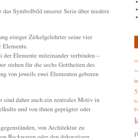
hr das Symbolbild unserer Serie über niedere
ng einiger Zirkelgelehrter seine vier
r Elemente.
ei der Elemente miteinander verbinden –
01
ber stehen für die sechs Gottheiten des
Au
dung von jeweils zwei Elementen geboren
B
n sind daher auch ein zentrales Motiv in
E
lkulte und von ihnen geprägter oder
F
gsgegenständen, von Architektur zu
r
on Backwaren oder den dekorativen