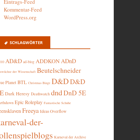
Eintrags-Feed
Kommentar-Feed
WordPress.org
SCHLAGWÖRTER
AD&D
ADnD
ADDKON
ad-blog
010
Beutelschneider
swüchse der Wissenschaft
D&D
D&D
BTL
lue Planet
Christmas Binge
dnd
5E
DnD 5E
Dark Heresy
Deathwatch
Epic Roleplay
arthdawn
Fantastische Schuhe
Freeya
eensklaven
Ideas Overflow
karneval-der-
ollenspielblogs
Karneval der Archive