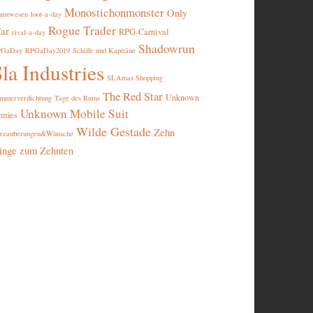
Monostichonmonster
Only
nstwesen
loot-a-day
Rogue Trader
ar
RPG-Carnival
rival-a-day
Shadowrun
PGaDay
RPGaDay2019
Schiffe und Kapitäne
la Industries
SLAmas Shopping
The Red Star
Unknown
mmerverdichtung
Tage des Ruins
Unknown Mobile Suit
rmies
Wilde Gestade
Zehn
rzauberungen&Wünsche
inge zum Zehnten