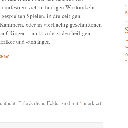
nifestiert sich in heiligen Wurforakeln
Ku
W
gespielten Spielen, in dreiseitigen
R
ammern, oder in vierflächig geschnittenen
S
uf Ringen – nicht zuletzt den heiligen
eriker und -anhänger.
So
A
Ve
RPGs
D
*
ntlicht.
Erforderliche Felder sind mit
markiert