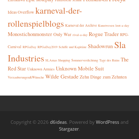
Fantastische Schuhe
karneval-der-
Ideas Overflow
rollenspielblogs
Karneval der Archive
Kunstwesen
loot-a-day
Rogue Trader
Monostichonmonster
Only War
RPG-
rival-a-day
Sla
Shadowrun
Carnival
RPGaDay
RPGaDay2019
Schiffe und Kapitäne
Industries
The
SLAmas Shopping
Sommerverdichtung
Tage des Ruins
Red Star
Unknown Mobile Suit
Unknown Armies
Wilde Gestade
Zehn Dinge zum Zehnten
Verzauberungen&Wünsche
Copyright © 2026
d6ideas
. Powered by
WordPress
and
Stargazer
.