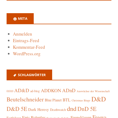
META
Anmelden
Eintrags-Feed
Kommentar-Feed
WordPress.org
SCHLAGWÖRTER
AD&D
ADnD
ADDKON
ad-blog
01010
Auswüchse der Wissenschaft
D&D
Beutelschneider
BTL
Blue Planet
Christmas Binge
dnd
D&D 5E
DnD 5E
Dark Heresy
Deathwatch
Freeya
Epic Roleplay
Feensklaven
Earthdawn