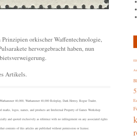
n Prinzipien orkischer Waffentechnologie,
Pulsarakete hervorgebracht haben, nun
bietsverweigerung.
01
Au
s Artikels.
B
E
arhammer 40,000, Warhammer 40,000 Roleplay, Dark Heresy, Rogue Trader,
F
d marks, logos, names, and products are Intelectual Property of Games Workshop
ially and quoted exclusively as reference with no infringement on any associated rights
r contents of this articles are published without permission or license.
r