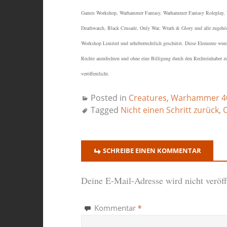
Games Workshop, Warhammer Fantasy, Warhammer Fantasy Roleplay, W
Deathwatch, Black Crusade, Only War, Wrath & Glory und alle zugeh
Workshop Limited und urheberrechtlich geschützt.
Diese Elemente wurden
Rechte anzufechten und ohne eine Billigung durch den Rechteinhaber z
veröffentlicht.
Posted in
Creatures
,
Warhammer 40
Tagged
Nicht einen Schritt zurück
,
SCHREIBE EINEN KOMMENTAR
Deine E-Mail-Adresse wird nicht veröffe
*
Kommentar