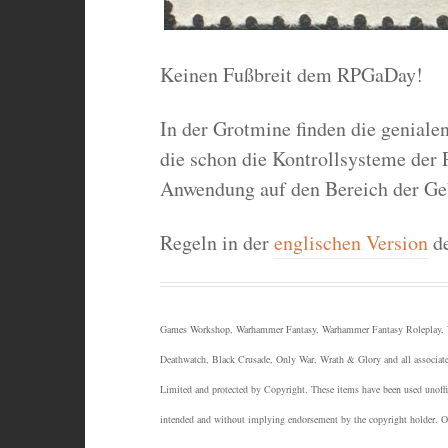
Keinen Fußbreit dem RPGaDay!
In der Grotmine finden die geniale
die schon die Kontrollsysteme der 
Anwendung auf den Bereich der Ge
Regeln in der
englischen Version
de
Games Workshop, Warhammer Fantasy, Warhammer Fantasy Roleplay, W
Deathwatch, Black Crusade, Only War, Wrath & Glory and all associate
Limited and protected by Copyright.
These items have been used unoffic
intended and without implying endorsement by the copyright holder. Othe