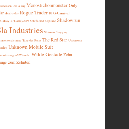
Monostichonmonster
Only
nstwesen
loot-a-day
Rogue Trader
ar
RPG-Carnival
rival-a-day
Shadowrun
PGaDay
RPGaDay2019
Schiffe und Kapitäne
la Industries
SLAmas Shopping
The Red Star
Unknown
mmerverdichtung
Tage des Ruins
Unknown Mobile Suit
rmies
Wilde Gestade
Zehn
rzauberungen&Wünsche
inge zum Zehnten