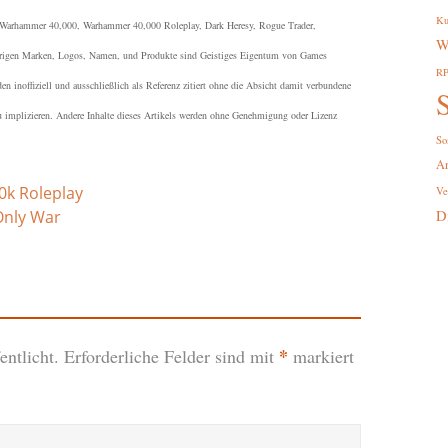
Ku
arhammer 40,000, Warhammer 40,000 Roleplay, Dark Heresy, Rogue Trader,
W
örigen Marken, Logos, Namen, und Produkte sind Geistiges Eigentum von Games
R
 inoffiziell und ausschließlich als Referenz zitiert ohne die Absicht damit verbundene
S
u implizieren. Andere Inhalte dieses Artikels werden ohne Genehmigung oder Lizenz
So
A
k Roleplay
Ve
D
Only War
*
ntlicht.
Erforderliche Felder sind mit
markiert