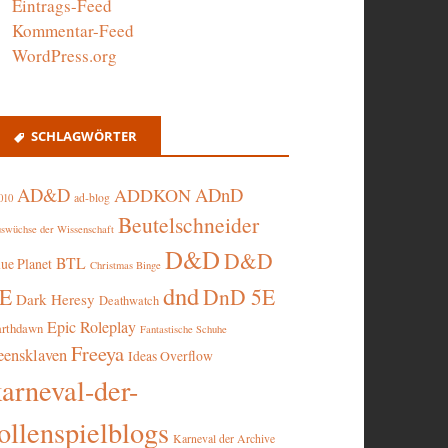
Eintrags-Feed
Kommentar-Feed
WordPress.org
SCHLAGWÖRTER
AD&D
ADnD
ADDKON
ad-blog
010
Beutelschneider
swüchse der Wissenschaft
D&D
D&D
BTL
lue Planet
Christmas Binge
dnd
5E
DnD 5E
Dark Heresy
Deathwatch
Epic Roleplay
arthdawn
Fantastische Schuhe
Freeya
eensklaven
Ideas Overflow
karneval-der-
ollenspielblogs
Karneval der Archive