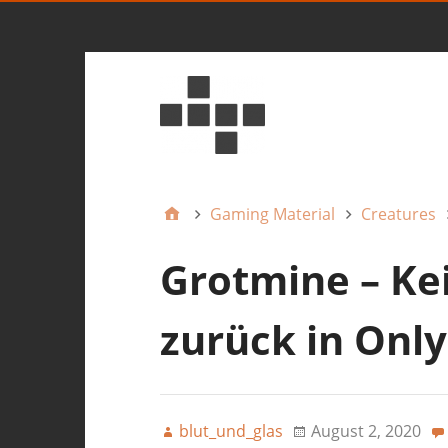
Gaming Material
Creatures
Grotmine – Kei
zurück in Onl
blut_und_glas
August 2, 2020