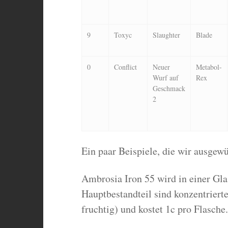
9
Toxyc
Slaughter
Blade
0
Conflict
Neuer
Metabol-
Wurf auf
Rex
Geschmack
2
Ein paar Beispiele, die wir ausgewü
Ambrosia Iron 55 wird in einer Glas
Hauptbestandteil sind konzentriert
fruchtig) und kostet 1c pro Flasche.