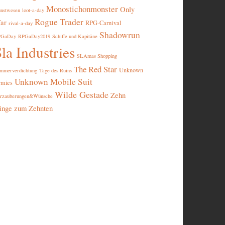
Monostichonmonster
Only
nstwesen
loot-a-day
Rogue Trader
ar
RPG-Carnival
rival-a-day
Shadowrun
PGaDay
RPGaDay2019
Schiffe und Kapitäne
la Industries
SLAmas Shopping
The Red Star
Unknown
mmerverdichtung
Tage des Ruins
Unknown Mobile Suit
rmies
Wilde Gestade
Zehn
rzauberungen&Wünsche
inge zum Zehnten