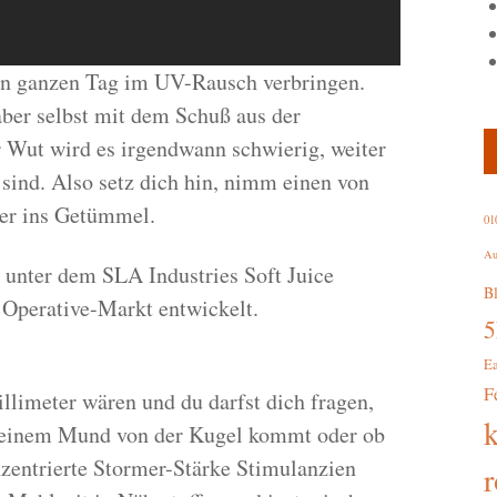
en ganzen Tag im UV-Rausch verbringen.
aber selbst mit dem Schuß aus der
r Wut wird es irgendwann schwierig, weiter
 sind. Also setz dich hin, nimm einen von
der ins Getümmel.
01
Au
 unter dem SLA Industries Soft Juice
B
 Operative-Markt entwickelt.
E
F
Millimeter wären und du darfst dich fragen,
deinem Mund von der Kugel kommt oder ob
nzentrierte Stormer-Stärke Stimulanzien
r