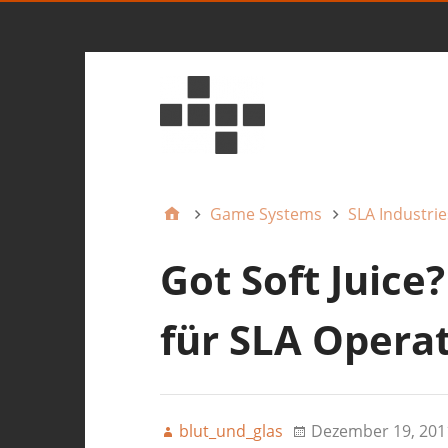
Game Systems
SLA Industrie
Got Soft Juice
für SLA Opera
blut_und_glas
Dezember 19, 201