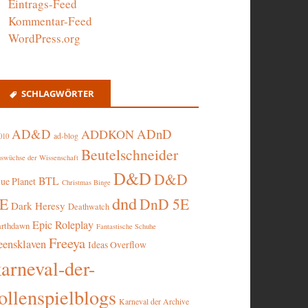
Eintrags-Feed
Kommentar-Feed
WordPress.org
SCHLAGWÖRTER
AD&D
ADnD
ADDKON
ad-blog
010
Beutelschneider
swüchse der Wissenschaft
D&D
D&D
BTL
lue Planet
Christmas Binge
dnd
5E
DnD 5E
Dark Heresy
Deathwatch
Epic Roleplay
arthdawn
Fantastische Schuhe
Freeya
eensklaven
Ideas Overflow
karneval-der-
ollenspielblogs
Karneval der Archive