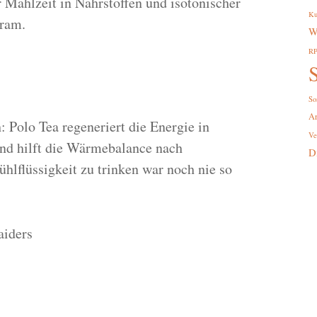
 Mahlzeit in Nährstoffen und isotonischer
Ku
kram.
W
R
S
So
A
 Polo Tea regeneriert die Energie in
Ve
nd hilft die Wärmebalance nach
D
hlflüssigkeit zu trinken war noch nie so
aiders