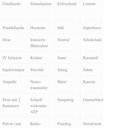
Glasflasche
Stimulanzien
Erfrischend
Limette
1u
Plastikflasche
Hormone
Süß
Superbeere
2u
Dose
Ionisierte
Neutral
Schokolade
3u
Mineralien
IV Infusion
Kräuter
Sauer
Karamell
4u
Injektionspen
Steroide
Salzig
Sahne
5u
Ampulle
Neuro-
Bitter
Karrote
6u
transmitter
Dose mit 2
Schnell
Sirupartig
Gummibärchen
7u
Kammern
wirkendes
ATP
Pulver (mit
Radio-
Fruchtig
Sternfrucht
8u