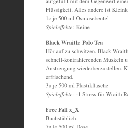
aufgefüllt mit dem Gegenwert einer
Flüssigkeit. Alles andere ist Klein
1c je 500 ml Osmosebeutel
Spieleffekte:
Keine
Black Wraith: Polo Tea
Hör auf zu schwitzen. Black Wraith:
schnell-kontrahierenden Muskeln u
Anstrengung wiederherzustellen. Kü
erfrischend.
3u je 500 ml Plastikflasche
Spieleffekte:
-1 Stress für Wraith R
Free Fall x_X
Buchstäblich.
7u je 500 ml Dose