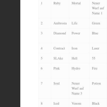
1
Ruby
Mortal
Neuer
Wurf auf
Name 1
2
Ambrosia
Life
Green
3
Diamond
Power
Blue
4
Contract
Iron
Laser
5
SLAke
Hell
55
6
Pink
Hydro
Fire
7
Soul
Neuer
Potion
Wurf auf
Name 3
8
Iced
Venom
Black