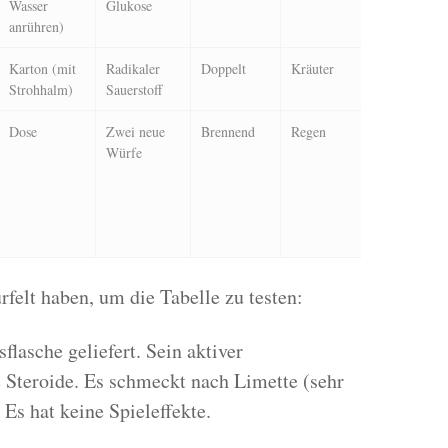
Wasser
Glukose
anrühren)
Karton (mit
Radikaler
Doppelt
Kräuter
9u
Strohhalm)
Sauerstoff
Dose
Zwei neue
Brennend
Regen
1c
Würfe
rfelt haben, um die Tabelle zu testen:
flasche geliefert. Sein aktiver
e Steroide. Es schmeckt nach Limette (sehr
 Es hat keine Spieleffekte.