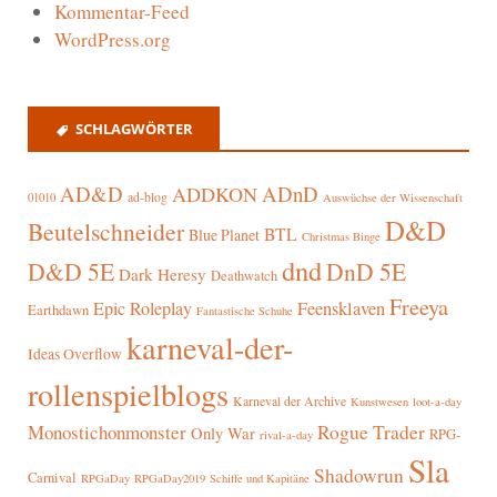
Kommentar-Feed
WordPress.org
SCHLAGWÖRTER
AD&D
ADnD
ADDKON
ad-blog
01010
Auswüchse der Wissenschaft
D&D
Beutelschneider
BTL
Blue Planet
Christmas Binge
dnd
D&D 5E
DnD 5E
Dark Heresy
Deathwatch
Freeya
Epic Roleplay
Feensklaven
Earthdawn
Fantastische Schuhe
karneval-der-
Ideas Overflow
rollenspielblogs
Karneval der Archive
Kunstwesen
loot-a-day
Rogue Trader
Monostichonmonster
Only War
RPG-
rival-a-day
Sla
Shadowrun
Carnival
RPGaDay
RPGaDay2019
Schiffe und Kapitäne