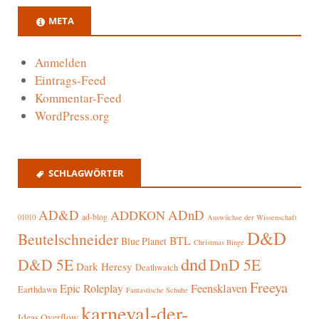
META
Anmelden
Eintrags-Feed
Kommentar-Feed
WordPress.org
SCHLAGWÖRTER
AD&D
ADnD
ADDKON
ad-blog
01010
Auswüchse der Wissenschaft
D&D
Beutelschneider
BTL
Blue Planet
Christmas Binge
dnd
D&D 5E
DnD 5E
Dark Heresy
Deathwatch
Freeya
Epic Roleplay
Feensklaven
Earthdawn
Fantastische Schuhe
karneval-der-
Ideas Overflow