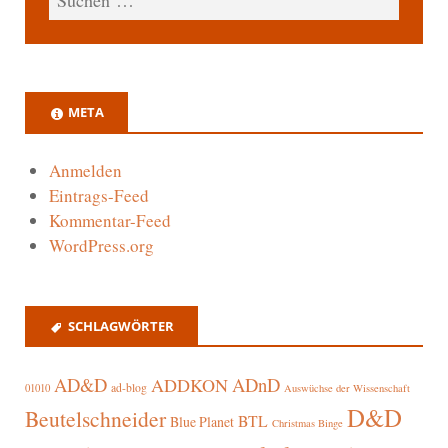
META
Anmelden
Eintrags-Feed
Kommentar-Feed
WordPress.org
SCHLAGWÖRTER
AD&D
ADnD
ADDKON
ad-blog
01010
Auswüchse der Wissenschaft
D&D
Beutelschneider
BTL
Blue Planet
Christmas Binge