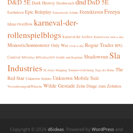
dnd
D&D 5E
DnD 5E
Dark Heresy
Deathwatch
Freeya
Epic Roleplay
Feensklaven
Earthdawn
Fantastische Schuhe
karneval-der-
Ideas Overflow
rollenspielblogs
Karneval der Archive
Kunstwesen
loot-a-day
Rogue Trader
Monostichonmonster
Only War
RPG-
rival-a-day
Sla
Shadowrun
Carnival
RPGaDay
RPGaDay2019
Schiffe und Kapitäne
Industries
The
SLAmas Shopping
Sommerverdichtung
Tage des Ruins
Red Star
Unknown Mobile Suit
Unknown Armies
Wilde Gestade
Zehn Dinge zum Zehnten
Verzauberungen&Wünsche
Copyright © 2026
d6ideas
. Powered by
WordPress
and