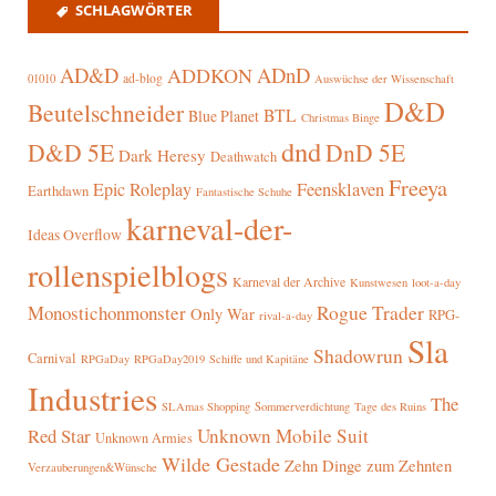
SCHLAGWÖRTER
AD&D
ADnD
ADDKON
ad-blog
01010
Auswüchse der Wissenschaft
D&D
Beutelschneider
BTL
Blue Planet
Christmas Binge
dnd
D&D 5E
DnD 5E
Dark Heresy
Deathwatch
Freeya
Epic Roleplay
Feensklaven
Earthdawn
Fantastische Schuhe
karneval-der-
Ideas Overflow
rollenspielblogs
Karneval der Archive
Kunstwesen
loot-a-day
Rogue Trader
Monostichonmonster
Only War
RPG-
rival-a-day
Sla
Shadowrun
Carnival
RPGaDay
RPGaDay2019
Schiffe und Kapitäne
Industries
The
SLAmas Shopping
Sommerverdichtung
Tage des Ruins
Red Star
Unknown Mobile Suit
Unknown Armies
Wilde Gestade
Zehn Dinge zum Zehnten
Verzauberungen&Wünsche