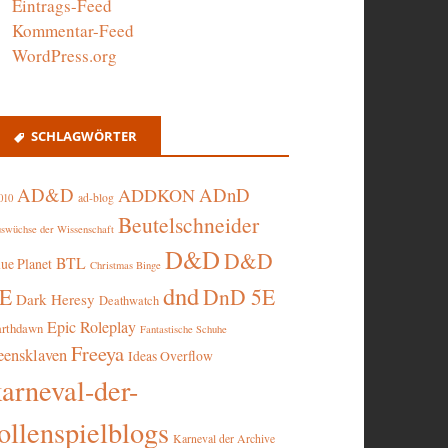
Eintrags-Feed
Kommentar-Feed
WordPress.org
SCHLAGWÖRTER
AD&D
ADnD
ADDKON
ad-blog
010
Beutelschneider
swüchse der Wissenschaft
D&D
D&D
BTL
lue Planet
Christmas Binge
dnd
5E
DnD 5E
Dark Heresy
Deathwatch
Epic Roleplay
arthdawn
Fantastische Schuhe
Freeya
eensklaven
Ideas Overflow
karneval-der-
ollenspielblogs
Karneval der Archive