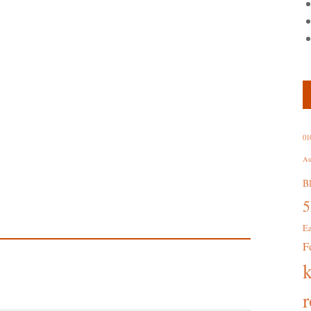
01
Au
B
E
F
r