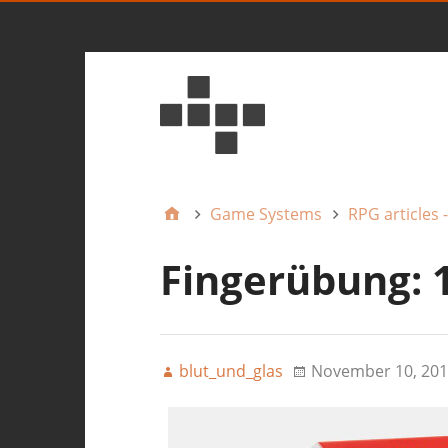
Game Systems
RPG articles 
Fingerübung: 1
blut_und_glas
November 10, 201