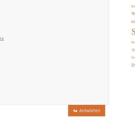
Ku
W
R
S
tz
So
A
Ve
D
Antworten