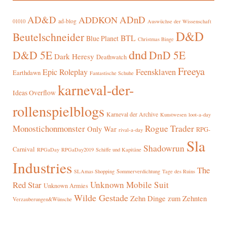
AD&D
ADnD
ADDKON
ad-blog
01010
Auswüchse der Wissenschaft
D&D
Beutelschneider
BTL
Blue Planet
Christmas Binge
dnd
D&D 5E
DnD 5E
Dark Heresy
Deathwatch
Freeya
Epic Roleplay
Feensklaven
Earthdawn
Fantastische Schuhe
karneval-der-
Ideas Overflow
rollenspielblogs
Karneval der Archive
Kunstwesen
loot-a-day
Rogue Trader
Monostichonmonster
Only War
RPG-
rival-a-day
Sla
Shadowrun
Carnival
RPGaDay
RPGaDay2019
Schiffe und Kapitäne
Industries
The
SLAmas Shopping
Sommerverdichtung
Tage des Ruins
Red Star
Unknown Mobile Suit
Unknown Armies
Wilde Gestade
Zehn Dinge zum Zehnten
Verzauberungen&Wünsche