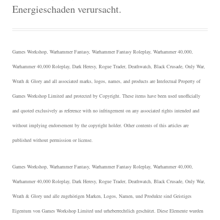
Energieschaden verursacht.
Games Workshop, Warhammer Fantasy, Warhammer Fantasy Roleplay, Warhammer 40,000,
Warhammer 40,000 Roleplay, Dark Heresy, Rogue Trader, Deathwatch, Black Crusade, Only War,
Wrath & Glory and all associated marks, logos, names, and products are Intelectual Property of
Games Workshop Limited and protected by Copyright.
These items have been used unofficially
and quoted exclusively as reference with no infringement on any associated rights intended and
without implying endorsement by the copyright holder. Other contents of this articles are
published without permission or license.
Games Workshop, Warhammer Fantasy, Warhammer Fantasy Roleplay, Warhammer 40,000,
Warhammer 40,000 Roleplay, Dark Heresy, Rogue Trader, Deathwatch, Black Crusade, Only War,
Wrath & Glory und alle zugehörigen Marken, Logos, Namen, und Produkte sind Geistiges
Eigentum von Games Workshop Limited und urheberrechtlich geschützt.
Diese Elemente wurden