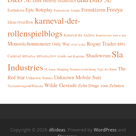
Dark Heresy
Deathwatch
Freeya
Epic Roleplay
Feensklaven
Earthdawn
Fantastische Schuhe
karneval-der-
Ideas Overflow
rollenspielblogs
Karneval der Archive
Kunstwesen
loot-a-day
Rogue Trader
Monostichonmonster
Only War
RPG-
rival-a-day
Sla
Shadowrun
Carnival
RPGaDay
RPGaDay2019
Schiffe und Kapitäne
Industries
The
SLAmas Shopping
Sommerverdichtung
Tage des Ruins
Red Star
Unknown Mobile Suit
Unknown Armies
Wilde Gestade
Zehn Dinge zum Zehnten
Verzauberungen&Wünsche
Copyright © 2026
d6ideas
. Powered by
WordPress
and