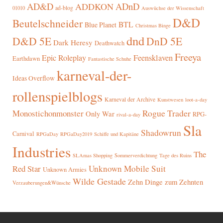
AD&D
ADnD
ADDKON
ad-blog
01010
Auswüchse der Wissenschaft
D&D
Beutelschneider
BTL
Blue Planet
Christmas Binge
dnd
D&D 5E
DnD 5E
Dark Heresy
Deathwatch
Freeya
Epic Roleplay
Feensklaven
Earthdawn
Fantastische Schuhe
karneval-der-
Ideas Overflow
rollenspielblogs
Karneval der Archive
Kunstwesen
loot-a-day
Rogue Trader
Monostichonmonster
Only War
RPG-
rival-a-day
Sla
Shadowrun
Carnival
RPGaDay
RPGaDay2019
Schiffe und Kapitäne
Industries
The
SLAmas Shopping
Sommerverdichtung
Tage des Ruins
Red Star
Unknown Mobile Suit
Unknown Armies
Wilde Gestade
Zehn Dinge zum Zehnten
Verzauberungen&Wünsche