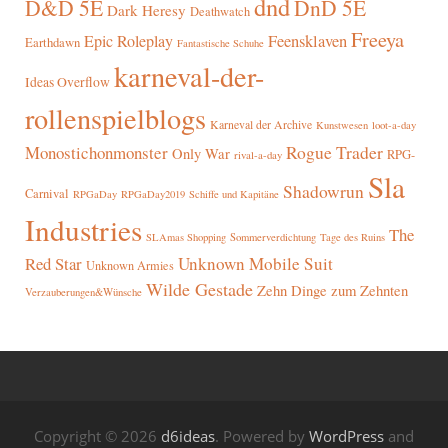
dnd
D&D 5E
DnD 5E
Dark Heresy
Deathwatch
Freeya
Epic Roleplay
Feensklaven
Earthdawn
Fantastische Schuhe
karneval-der-
Ideas Overflow
rollenspielblogs
Karneval der Archive
Kunstwesen
loot-a-day
Rogue Trader
Monostichonmonster
Only War
RPG-
rival-a-day
Sla
Shadowrun
Carnival
RPGaDay
RPGaDay2019
Schiffe und Kapitäne
Industries
The
SLAmas Shopping
Sommerverdichtung
Tage des Ruins
Red Star
Unknown Mobile Suit
Unknown Armies
Wilde Gestade
Zehn Dinge zum Zehnten
Verzauberungen&Wünsche
Copyright © 2026
d6ideas
. Powered by
WordPress
and