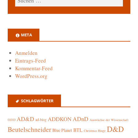
META
Anmelden
Eintrags-Feed
Kommentar-Feed
WordPress.org
SCHLAGWÖRTER
AD&D
ADnD
ADDKON
ad-blog
01010
Auswüchse der Wissenschaft
D&D
Beutelschneider
BTL
Blue Planet
Christmas Binge