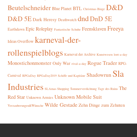
D&D
Beutelschneider
BTL
Blue Planet
Christmas Binge
dnd
D&D 5E
DnD 5E
Dark Heresy
Deathwatch
Freeya
Epic Roleplay
Feensklaven
Earthdawn
Fantastische Schuhe
karneval-der-
Ideas Overflow
rollenspielblogs
Karneval der Archive
Kunstwesen
loot-a-day
Rogue Trader
Monostichonmonster
Only War
RPG-
rival-a-day
Sla
Shadowrun
Carnival
RPGaDay
RPGaDay2019
Schiffe und Kapitäne
Industries
The
SLAmas Shopping
Sommerverdichtung
Tage des Ruins
Red Star
Unknown Mobile Suit
Unknown Armies
Wilde Gestade
Zehn Dinge zum Zehnten
Verzauberungen&Wünsche