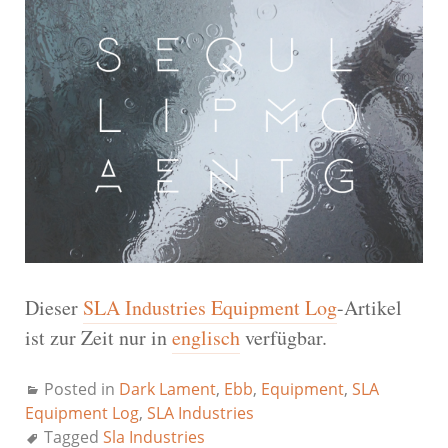
Dieser
SLA Industries Equipment Log
-Artikel
ist zur Zeit nur in
englisch
verfügbar.
Posted in
Dark Lament
,
Ebb
,
Equipment
,
SLA
Equipment Log
,
SLA Industries
Tagged
Sla Industries