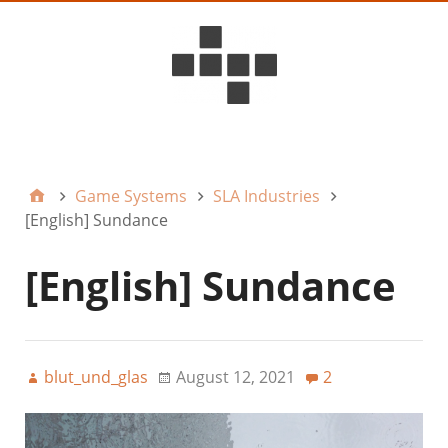
D6ideas Internal
Game Systems
SLA Industries
[English] Sundance
[English] Sundance
blut_und_glas
August 12, 2021
2