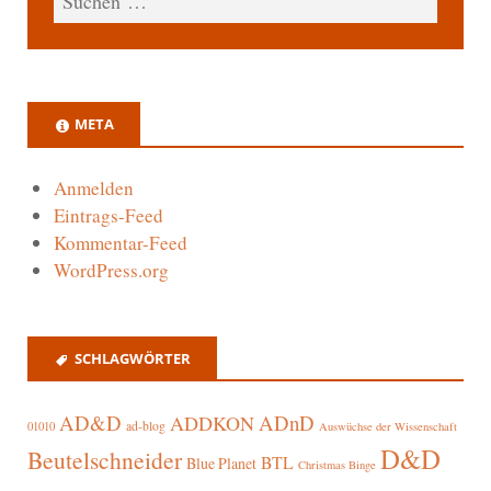
META
Anmelden
Eintrags-Feed
Kommentar-Feed
WordPress.org
SCHLAGWÖRTER
AD&D
ADnD
ADDKON
ad-blog
01010
Auswüchse der Wissenschaft
D&D
Beutelschneider
BTL
Blue Planet
Christmas Binge