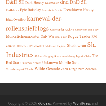
dnd
D&D 5E
DnD 5E
Dark Heresy
Deathwatch
Freeya
Epic Roleplay
Feensklaven
Earthdawn
Fantastische Schuhe
karneval-der-
Ideas Overflow
rollenspielblogs
Karneval der Archive
Kunstwesen
loot-a-day
Rogue Trader
Monostichonmonster
Only War
RPG-
rival-a-day
Sla
Shadowrun
Carnival
RPGaDay
RPGaDay2019
Schiffe und Kapitäne
Industries
The
SLAmas Shopping
Sommerverdichtung
Tage des Ruins
Red Star
Unknown Mobile Suit
Unknown Armies
Wilde Gestade
Zehn Dinge zum Zehnten
Verzauberungen&Wünsche
Copyright © 2026
d6ideas
. Powered by
WordPress
and