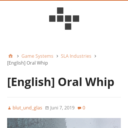
D6ideas Internal
Game Systems
SLA Industries
[English] Oral Whip
[English] Oral Whip
blut_und_glas
Juni 7, 2019
0