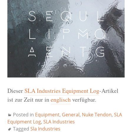
Dieser
SLA Industries Equipment Log
-Artikel
ist zur Zeit nur in
englisch
verfügbar.
Posted in
Equipment
,
General
,
Nuke Tendon
,
SLA
Equipment Log
,
SLA Industries
Tagged
Sla Industries