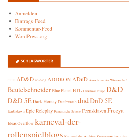
Anmelden
Eintrags-Feed
Kommentar-Feed
WordPress.org
SCHLAGWÖRTER
AD&D
ADnD
ADDKON
ad-blog
01010
Auswüchse der Wissenschaft
D&D
Beutelschneider
BTL
Blue Planet
Christmas Binge
dnd
D&D 5E
DnD 5E
Dark Heresy
Deathwatch
Freeya
Epic Roleplay
Feensklaven
Earthdawn
Fantastische Schuhe
karneval-der-
Ideas Overflow
rollenspielblogs
Karneval der Archive
Kunstwesen
loot-a-day