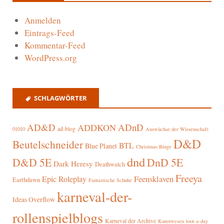
Anmelden
Eintrags-Feed
Kommentar-Feed
WordPress.org
SCHLAGWÖRTER
AD&D
ADnD
ADDKON
ad-blog
01010
Auswüchse der Wissenschaft
D&D
Beutelschneider
BTL
Blue Planet
Christmas Binge
dnd
D&D 5E
DnD 5E
Dark Heresy
Deathwatch
Freeya
Epic Roleplay
Feensklaven
Earthdawn
Fantastische Schuhe
karneval-der-
Ideas Overflow
rollenspielblogs
Karneval der Archive
Kunstwesen
loot-a-day