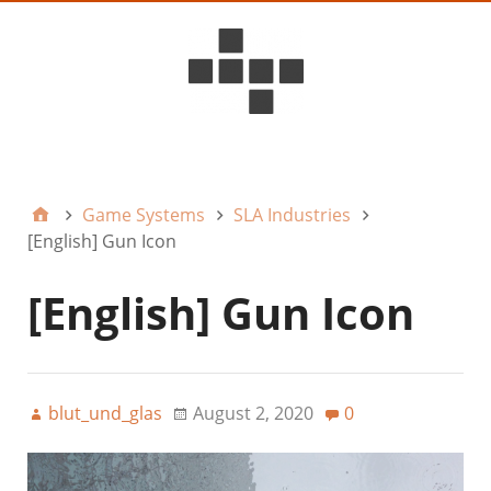
D6ideas Internal
Game Systems
SLA Industries
[English] Gun Icon
[English] Gun Icon
blut_und_glas
August 2, 2020
0