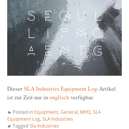
Dieser
SLA Industries Equipment Log
-Artikel
ist zur Zeit nur in
englisch
verfügbar.
Posted in
Equipment
,
General
,
MtfO
,
SLA
Equipment Log
,
SLA Industries
Tagged
Sla Industries