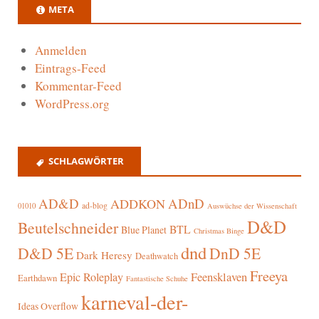
META
Anmelden
Eintrags-Feed
Kommentar-Feed
WordPress.org
SCHLAGWÖRTER
AD&D
ADnD
ADDKON
ad-blog
01010
Auswüchse der Wissenschaft
D&D
Beutelschneider
BTL
Blue Planet
Christmas Binge
dnd
D&D 5E
DnD 5E
Dark Heresy
Deathwatch
Freeya
Epic Roleplay
Feensklaven
Earthdawn
Fantastische Schuhe
karneval-der-
Ideas Overflow