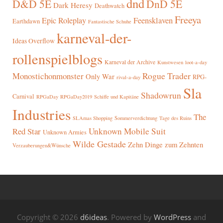
dnd
D&D 5E
DnD 5E
Dark Heresy
Deathwatch
Freeya
Epic Roleplay
Feensklaven
Earthdawn
Fantastische Schuhe
karneval-der-
Ideas Overflow
rollenspielblogs
Karneval der Archive
Kunstwesen
loot-a-day
Rogue Trader
Monostichonmonster
Only War
RPG-
rival-a-day
Sla
Shadowrun
Carnival
RPGaDay
RPGaDay2019
Schiffe und Kapitäne
Industries
The
SLAmas Shopping
Sommerverdichtung
Tage des Ruins
Red Star
Unknown Mobile Suit
Unknown Armies
Wilde Gestade
Zehn Dinge zum Zehnten
Verzauberungen&Wünsche
Copyright © 2026
d6ideas
. Powered by
WordPress
and