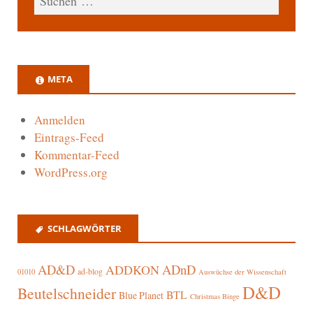
META
Anmelden
Eintrags-Feed
Kommentar-Feed
WordPress.org
SCHLAGWÖRTER
AD&D
ADnD
ADDKON
ad-blog
01010
Auswüchse der Wissenschaft
D&D
Beutelschneider
BTL
Blue Planet
Christmas Binge