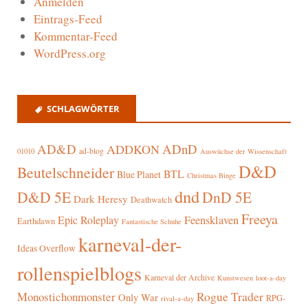
Anmelden
Eintrags-Feed
Kommentar-Feed
WordPress.org
SCHLAGWÖRTER
AD&D
ADnD
ADDKON
ad-blog
01010
Auswüchse der Wissenschaft
D&D
Beutelschneider
BTL
Blue Planet
Christmas Binge
dnd
D&D 5E
DnD 5E
Dark Heresy
Deathwatch
Freeya
Epic Roleplay
Feensklaven
Earthdawn
Fantastische Schuhe
karneval-der-
Ideas Overflow
rollenspielblogs
Karneval der Archive
Kunstwesen
loot-a-day
Rogue Trader
Monostichonmonster
Only War
RPG-
rival-a-day