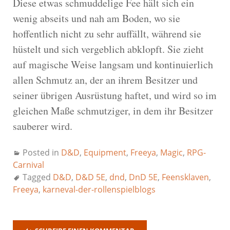
Diese etwas schmuddelige Fee hält sich ein
wenig abseits und nah am Boden, wo sie
hoffentlich nicht zu sehr auffällt, während sie
hüstelt und sich vergeblich abklopft. Sie zieht
auf magische Weise langsam und kontinuierlich
allen Schmutz an, der an ihrem Besitzer und
seiner übrigen Ausrüstung haftet, und wird so im
gleichen Maße schmutziger, in dem ihr Besitzer
sauberer wird.
Posted in
D&D
,
Equipment
,
Freeya
,
Magic
,
RPG-
Carnival
Tagged
D&D
,
D&D 5E
,
dnd
,
DnD 5E
,
Feensklaven
,
Freeya
,
karneval-der-rollenspielblogs