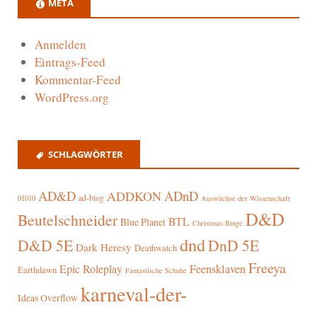
META
Anmelden
Eintrags-Feed
Kommentar-Feed
WordPress.org
SCHLAGWÖRTER
AD&D
ADnD
ADDKON
ad-blog
01010
Auswüchse der Wissenschaft
D&D
Beutelschneider
BTL
Blue Planet
Christmas Binge
dnd
D&D 5E
DnD 5E
Dark Heresy
Deathwatch
Freeya
Epic Roleplay
Feensklaven
Earthdawn
Fantastische Schuhe
karneval-der-
Ideas Overflow