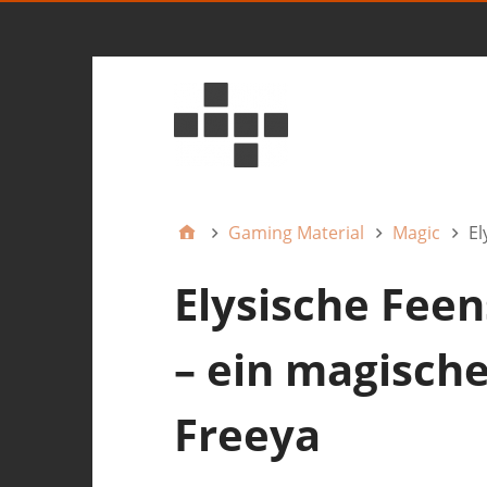
Gaming Material
Magic
El
Elysische Fee
– ein magisch
Freeya