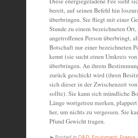
Diese energiegeladene Fee sieht si
bereit, auf seinen Befehl hin loszu
überbringen. Sie fliegt mit einer 
Stunde zu einem bezeichneten Ort, 
angetroffenen Person überbringt, al
Botschaft nur einer bezeichneten Pe
kennt (sie sucht einen Umkreis vo
überbringen. An ihrem Bestimmungso
zurück geschickt wird (ihren Besitz
sich dieser in der Zwischenzeit vo
sollte). Sie kann sich mündliche Bo
Länge wortgetreu merken, plappert 
her, um nichts zu vergessen. Sie 
Pfund Gewicht tragen.
Posted in
D&D
,
Equipment
,
Freeya
,