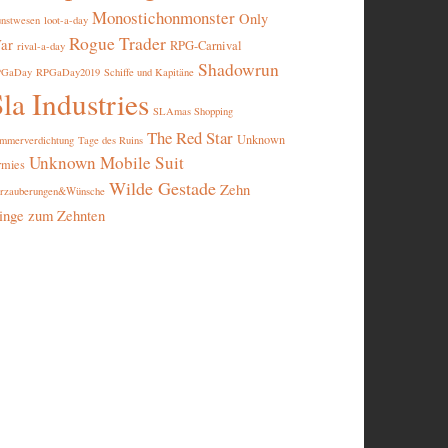
Monostichonmonster
Only
nstwesen
loot-a-day
Rogue Trader
ar
RPG-Carnival
rival-a-day
Shadowrun
PGaDay
RPGaDay2019
Schiffe und Kapitäne
la Industries
SLAmas Shopping
The Red Star
Unknown
mmerverdichtung
Tage des Ruins
Unknown Mobile Suit
rmies
Wilde Gestade
Zehn
rzauberungen&Wünsche
inge zum Zehnten