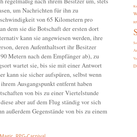
ch regelmäßig nach ihrem Besitzer um, stets
Ku
rasen, um Nachrichten für ihn zu
W
Geschwindigkeit von 65 Kilometern pro
R
an dem sie die Botschaft der ersten dort
S
ternativ kann sie angewiesen werden, ihre
So
rson, deren Aufenthaltsort ihr Besitzer
A
n 90 Metern nach dem Empfänger ab), zu
Ve
rt wartet sie, bis sie mit einer Antwort
D
er kann sie sicher aufspüren, selbst wenn
n ihrem Ausgangspunkt entfernt haben
tschaften von bis zu einer Viertelstunde
diese aber auf dem Flug ständig vor sich
kann außerdem Gegenstände von bis zu einem
Magic
,
RPG-Carnival