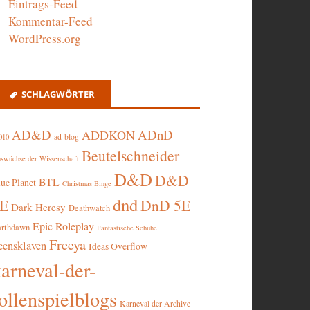
Eintrags-Feed
Kommentar-Feed
WordPress.org
SCHLAGWÖRTER
AD&D
ADnD
ADDKON
ad-blog
010
Beutelschneider
swüchse der Wissenschaft
D&D
D&D
BTL
lue Planet
Christmas Binge
dnd
5E
DnD 5E
Dark Heresy
Deathwatch
Epic Roleplay
arthdawn
Fantastische Schuhe
Freeya
eensklaven
Ideas Overflow
karneval-der-
ollenspielblogs
Karneval der Archive