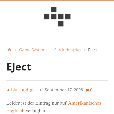
D6ideas Internal
Game Systems
SLA Industries
EJect
EJect
blut_und_glas
September 17, 2008
0
Leider ist der Eintrag nur auf
Amerikanisches
Englisch
verfügbar.