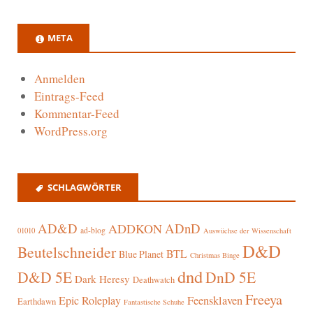
META
Anmelden
Eintrags-Feed
Kommentar-Feed
WordPress.org
SCHLAGWÖRTER
AD&D
ADnD
ADDKON
ad-blog
01010
Auswüchse der Wissenschaft
D&D
Beutelschneider
BTL
Blue Planet
Christmas Binge
dnd
D&D 5E
DnD 5E
Dark Heresy
Deathwatch
Freeya
Epic Roleplay
Feensklaven
Earthdawn
Fantastische Schuhe