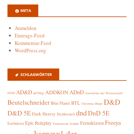
META
Anmelden
Eintrags-Feed
Kommentar-Feed
WordPress.org
SCHLAGWÖRTER
AD&D
ADnD
ADDKON
ad-blog
01010
Auswüchse der Wissenschaft
D&D
Beutelschneider
BTL
Blue Planet
Christmas Binge
dnd
D&D 5E
DnD 5E
Dark Heresy
Deathwatch
Freeya
Epic Roleplay
Feensklaven
Earthdawn
Fantastische Schuhe
karneval-der-