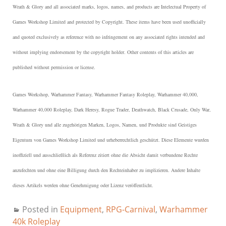
Wrath & Glory and all associated marks, logos, names, and products are Intelectual Property of
Games Workshop Limited and protected by Copyright.
These items have been used unofficially
and quoted exclusively as reference with no infringement on any associated rights intended and
without implying endorsement by the copyright holder. Other contents of this articles are
published without permission or license.
Games Workshop, Warhammer Fantasy, Warhammer Fantasy Roleplay, Warhammer 40,000,
Warhammer 40,000 Roleplay, Dark Heresy, Rogue Trader, Deathwatch, Black Crusade, Only War,
Wrath & Glory und alle zugehörigen Marken, Logos, Namen, und Produkte sind Geistiges
Eigentum von Games Workshop Limited und urheberrechtlich geschützt.
Diese Elemente wurden
inoffiziell und ausschließlich als Referenz zitiert ohne die Absicht damit verbundene Rechte
anzufechten und ohne eine Billigung durch den Rechteinhaber zu implizieren. Andere Inhalte
dieses Artikels werden ohne Genehmigung oder Lizenz veröffentlicht.
Posted in
Equipment
,
RPG-Carnival
,
Warhammer
40k Roleplay