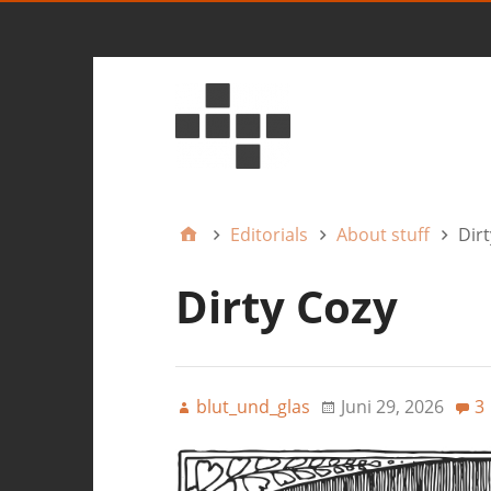
Editorials
About stuff
Dirt
Dirty Cozy
blut_und_glas
Juni 29, 2026
3