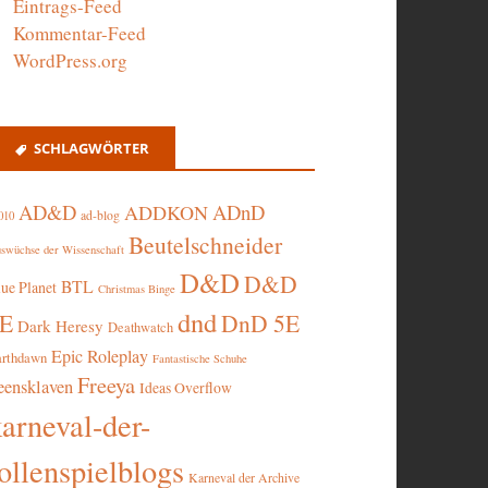
Eintrags-Feed
Kommentar-Feed
WordPress.org
SCHLAGWÖRTER
AD&D
ADnD
ADDKON
ad-blog
010
Beutelschneider
swüchse der Wissenschaft
D&D
D&D
BTL
lue Planet
Christmas Binge
dnd
5E
DnD 5E
Dark Heresy
Deathwatch
Epic Roleplay
arthdawn
Fantastische Schuhe
Freeya
eensklaven
Ideas Overflow
karneval-der-
ollenspielblogs
Karneval der Archive