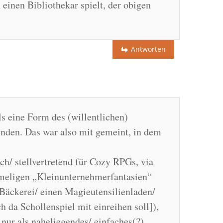
einen Bibliothekar spielt, der obigen
Antworten
ls eine Form des (willentlichen)
nden. Das war also mit gemeint, in dem
ch/ stellvertretend für Cozy RPGs, via
meligen „Kleinunternehmerfantasien“
 Bäckerei/ einen Magieutensilienladen/
h da Schollenspiel mit einreihen soll]),
h nur als naheliegendes/ einfaches(?)