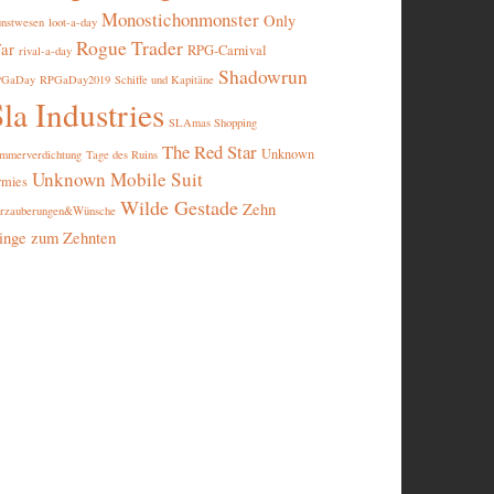
Monostichonmonster
Only
nstwesen
loot-a-day
Rogue Trader
ar
RPG-Carnival
rival-a-day
Shadowrun
PGaDay
RPGaDay2019
Schiffe und Kapitäne
la Industries
SLAmas Shopping
The Red Star
Unknown
mmerverdichtung
Tage des Ruins
Unknown Mobile Suit
rmies
Wilde Gestade
Zehn
rzauberungen&Wünsche
inge zum Zehnten