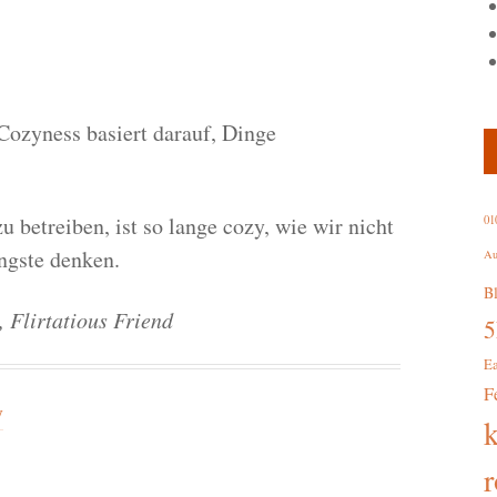
 Cozyness basiert darauf, Dinge
 betreiben, ist so lange cozy, wie wir nicht
01
ngste denken.
Au
B
 Flirtatious Friend
E
F
y
r