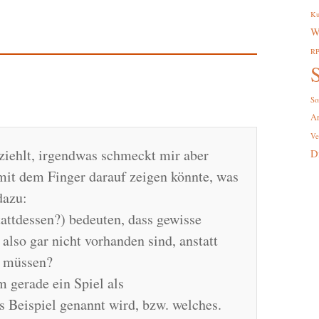
Ku
W
R
S
So
A
Ve
ziehlt, irgendwas schmeckt mir aber
D
 mit dem Finger darauf zeigen könnte, was
dazu:
attdessen?) bedeuten, dass gewisse
 also gar nicht vorhanden sind, anstatt
u müssen?
 gerade ein Spiel als
s Beispiel genannt wird, bzw. welches.