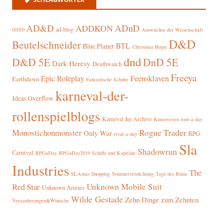
AD&D
ADnD
ADDKON
ad-blog
01010
Auswüchse der Wissenschaft
D&D
Beutelschneider
BTL
Blue Planet
Christmas Binge
dnd
D&D 5E
DnD 5E
Dark Heresy
Deathwatch
Freeya
Epic Roleplay
Feensklaven
Earthdawn
Fantastische Schuhe
karneval-der-
Ideas Overflow
rollenspielblogs
Karneval der Archive
Kunstwesen
loot-a-day
Rogue Trader
Monostichonmonster
Only War
RPG-
rival-a-day
Sla
Shadowrun
Carnival
RPGaDay
RPGaDay2019
Schiffe und Kapitäne
Industries
The
SLAmas Shopping
Sommerverdichtung
Tage des Ruins
Red Star
Unknown Mobile Suit
Unknown Armies
Wilde Gestade
Zehn Dinge zum Zehnten
Verzauberungen&Wünsche